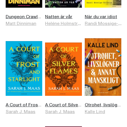
Dungeon Crawler Carl (svensk utgåva)
Natten är vår
När du var idiot
Matt Dinniman
Heléne Holmström
Randi Mossige-Norheim
A Court of Frost and Starlight (svensk utgåva)
A Court of Silver Flames (svensk utgåva)
Otrohet, livslögner och annat mänskligt
Sarah J. Maas
Sarah J. Maas
Kalle Lind