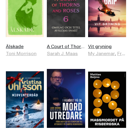
Älskade
A Court of Thorns and Roses - bok 6 (svensk utgåva)
Vit gryning
Toni Morrison
Sarah J. Maas
My Janemar
,
Fredrik Grip