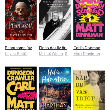
Phantasma (svensk utgåva)
Finns det liv är det aldrig för sent
Carl's Doomsday Scenario (svensk utgåva)
Kaylie Smith
Mikael Wiehe
,
Sara Nygren
Matt Dinniman