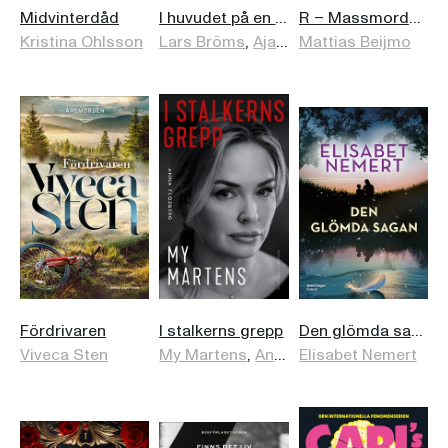
Midvinterdåd
I huvudet på en mordutredare
R – Massmordet på Risbergska
Kristina Ohlsson
Lars Bröms
,
Aja Lind
Mattias Beijmo
Fördrivaren
I stalkerns grepp
Den glömda sagan
Viveca Sten
My Martens
,
Anna Flodberg
Elisabet Nemert