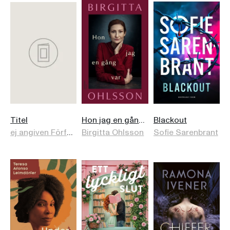
Titel
Hon jag en gång var
Blackout
ej angiven Författare
Birgitta Ohlsson
Sofie Sarenbrant