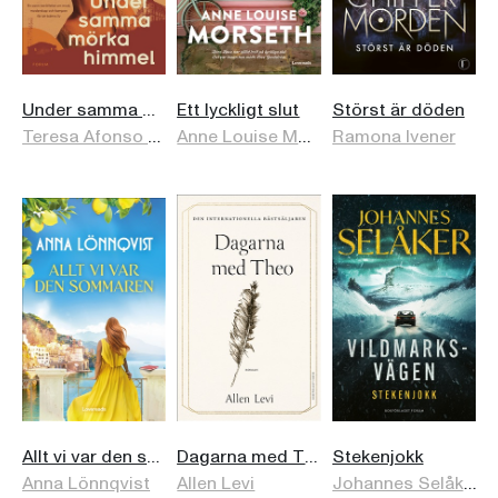
Under samma mörka himmel
Ett lyckligt slut
Störst är döden
Teresa Afonso Leimdörfer
,
Leone Milton
Anne Louise Morseth
Ramona Ivener
Allt vi var den sommaren
Dagarna med Theo
Stekenjokk
Anna Lönnqvist
Allen Levi
Johannes Selåker