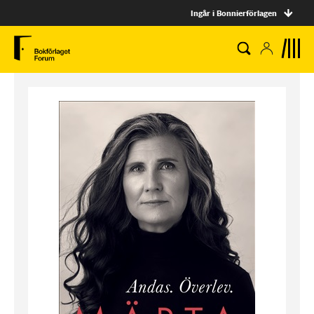
Ingår i Bonnierförlagen