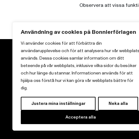
Observera att vissa funkt
Användning av cookies på Bonnierförlagen
Vi använder cookies för att förbättra din
användarupplevelse och för att analysera hur vår webbplat
används. Dessa cookies samlar information om ditt
beteende på vår webbplats, inklusive vilka sidor du besöker
och hur länge du stannar. Informationen används för att
Vi brinner för starka berättelser och att sprida
hjälpa oss förstå hur vi kan göra vår webbplats bättre för
kunskap inom aktuella ämnen.
dig.
Justera mina inställningar
Neka alla
Acceptera alla