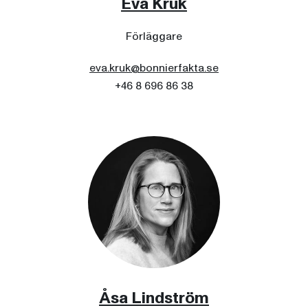
Eva Kruk
Förläggare
eva.kruk@bonnierfakta.se
+46 8 696 86 38
Åsa Lindström