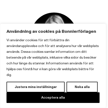
Användning av cookies på Bonnierförlagen
Vi använder cookies för att förbättra din
användarupplevelse och för att analysera hur vår webbplats
används. Dessa cookies samlar information om ditt
beteende på vår webbplats, inklusive vilka sidor du besöker
och hur länge du stannar. Informationen används för att
Linnea von Zweigbergk
hjälpa oss förstå hur vi kan göra vår webbplats bättre för
dig.
Förläggande redaktör
Justera mina inställningar
Neka alla
linnea.von.zweigbergk@forum.se
Acceptera alla
+46 8 696 85 13