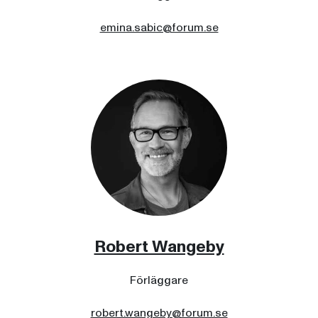
emina.sabic@forum.se
Robert Wangeby
Förläggare
robert.wangeby@forum.se