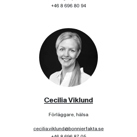
+46 8 696 80 94
Cecilia Viklund
Förläggare, hälsa
cecilia.viklund@bonnierfakta.se
+46 8 696 87 05