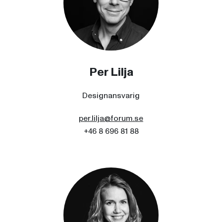
Per Lilja
Designansvarig
per.lilja@forum.se
+46 8 696 81 88