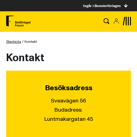
Ingår i Bonnierförlagen
Startsida
/
Kontakt
Kontakt
Besöksadress
Sveavägen 56
Budadress:
Luntmakargatan 45