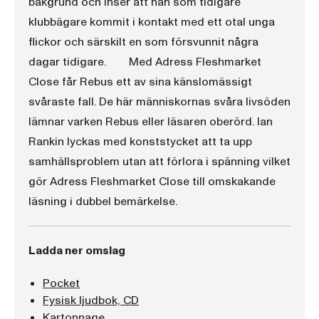
bakgrund och inser att han som tidigare
klubbägare kommit i kontakt med ett otal unga
flickor och särskilt en som försvunnit några
dagar tidigare. Med Adress Fleshmarket
Close får Rebus ett av sina känslomässigt
svåraste fall. De här människornas svåra livsöden
lämnar varken Rebus eller läsaren oberörd. Ian
Rankin lyckas med konststycket att ta upp
samhällsproblem utan att förlora i spänning vilket
gör Adress Fleshmarket Close till omskakande
läsning i dubbel bemärkelse.
Ladda ner omslag
Pocket
Fysisk ljudbok, CD
Kartonnage