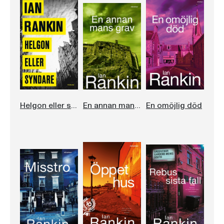
Helgon eller syndare
En annan mans grav
En omöjlig död