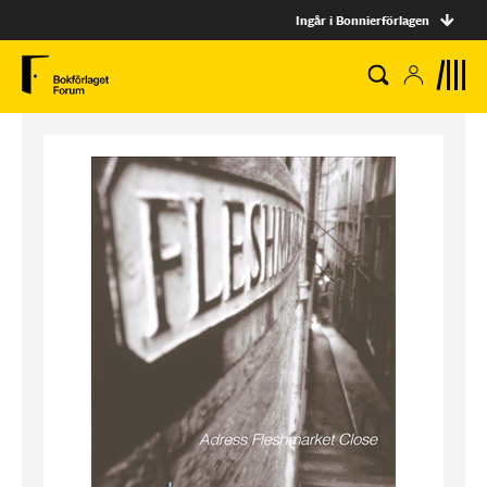
Ingår i Bonnierförlagen