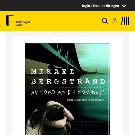
Ingår i Bonnierförlagen