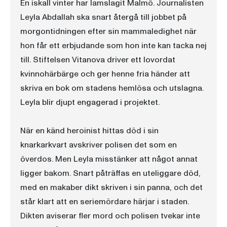
En iskall vinter har lamslagit Malmö. Journalisten
Leyla Abdallah ska snart återgå till jobbet på
morgontidningen efter sin mammaledighet när
hon får ett erbjudande som hon inte kan tacka nej
till. Stiftelsen Vitanova driver ett lovordat
kvinnohärbärge och ger henne fria händer att
skriva en bok om stadens hemlösa och utslagna.
Leyla blir djupt engagerad i projektet.
När en känd heroinist hittas död i sin
knarkarkvart avskriver polisen det som en
överdos. Men Leyla misstänker att något annat
ligger bakom. Snart påträffas en uteliggare död,
med en makaber dikt skriven i sin panna, och det
står klart att en seriemördare härjar i staden.
Dikten aviserar fler mord och polisen tvekar inte