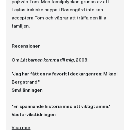
pojkvän Tom. Men familjelyckan grusas av att
Leylas irakiske pappa i Rosengård inte kan
acceptera Tom och vägrar att träffa den lilla
familjen.
Recensioner
Om
Låt barnen komma till mig
, 2008:
"Jag har fått en ny favorit i deckargenren; Mikael
Bergstrand."
Smålänningen
"En spännande historia med ett viktigt ämne."
Västervikstidningen
"Bergstrand skriver rakt, okomplicerat och med ett bra driv i berättelsen. Förmågan att byta perspektiv, och den inkännande beskrivningen av missbrukarens vardag är riktigt bra. Den väl beskrivna Malmömiljön är också ett plus ..."
Visa mer