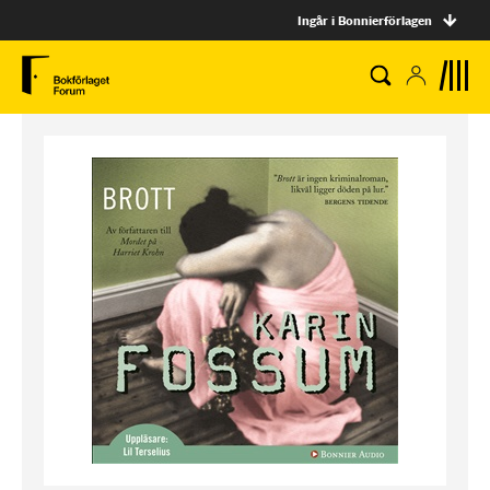
Ingår i Bonnierförlagen