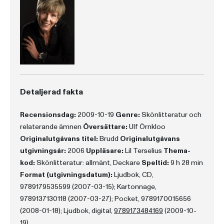
Detaljerad fakta
Recensionsdag:
2009-10-19
Genre:
Skönlitteratur och
relaterande ämnen
Översättare:
Ulf Örnkloo
Originalutgåvans titel:
Brudd
Originalutgåvans
utgivningsår:
2006
Uppläsare:
Lil Terselius
Thema-
kod:
Skönlitteratur: allmänt, Deckare
Speltid:
9 h 28 min
Format (utgivningsdatum):
Ljudbok, CD,
9789179535599 (2007-03-15); Kartonnage,
9789137130118 (2007-03-27); Pocket, 9789170015656
(2008-01-18); Ljudbok, digital,
9789173484169
(2009-10-
19)