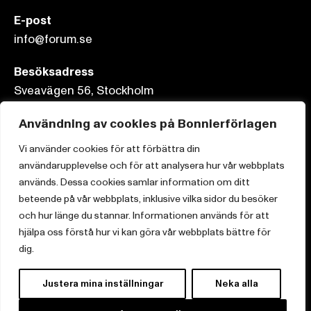
E-post
info@forum.se
Besöksadress
Sveavägen 56, Stockholm
Postadress
Användning av cookies på Bonnierförlagen
Box 3159, 103 63 Stockholm
Vi använder cookies för att förbättra din
användarupplevelse och för att analysera hur vår webbplats
används. Dessa cookies samlar information om ditt
beteende på vår webbplats, inklusive vilka sidor du besöker
Om Bonnierförlagen
och hur länge du stannar. Informationen används för att
hjälpa oss förstå hur vi kan göra vår webbplats bättre för
Cookies
dig.
Integritetspolicy
Justera mina inställningar
Neka alla