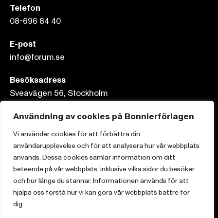
Telefon
08-696 84 40
E-post
info@forum.se
Besöksadress
Sveavägen 56, Stockholm
Postadress
Användning av cookies på Bonnierförlagen
Box 3159, 103 63 Stockholm
Vi använder cookies för att förbättra din
användarupplevelse och för att analysera hur vår webbplats
används. Dessa cookies samlar information om ditt
beteende på vår webbplats, inklusive vilka sidor du besöker
och hur länge du stannar. Informationen används för att
Om Bonnierförlagen
hjälpa oss förstå hur vi kan göra vår webbplats bättre för
Cookies
dig.
Integritetspolicy