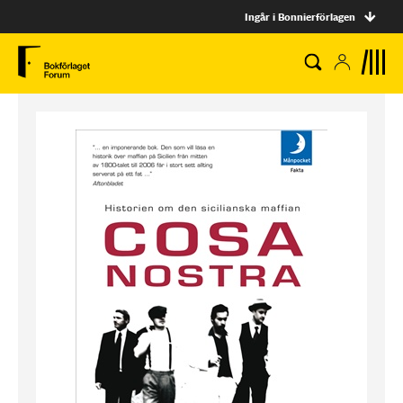
Ingår i Bonnierförlagen