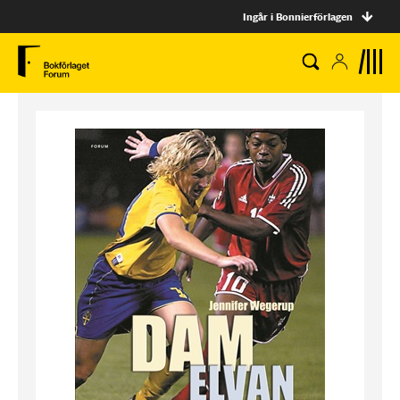
Ingår i Bonnierförlagen