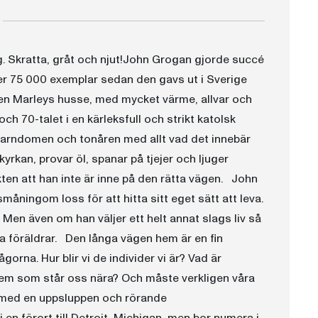
ag. Skratta, gråt och njut!John Grogan gjorde succé
ver 75 000 exemplar sedan den gavs ut i Sverige
den Marleys husse, med mycket värme, allvar och
h 70-talet i en kärleksfull och strikt katolsk
 barndomen och tonåren med allt vad det innebär
kyrkan, provar öl, spanar på tjejer och ljuger
kten att han inte är inne på den rätta vägen. John
måningom loss för att hitta sitt eget sätt att leva.
 Men även om han väljer ett helt annat slags liv så
ina föräldrar. Den långa vägen hem är en fin
orna. Hur blir vi de individer vi är? Vad är
d dem som står oss nära? Och måste verkligen våra
g med en uppsluppen och rörande