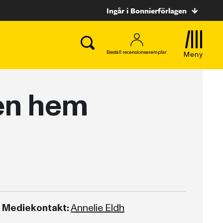
Ingår i Bonnierförlagen
Beställ recensionsexemplar
Meny
en hem
Mediekontakt:
Annelie Eldh