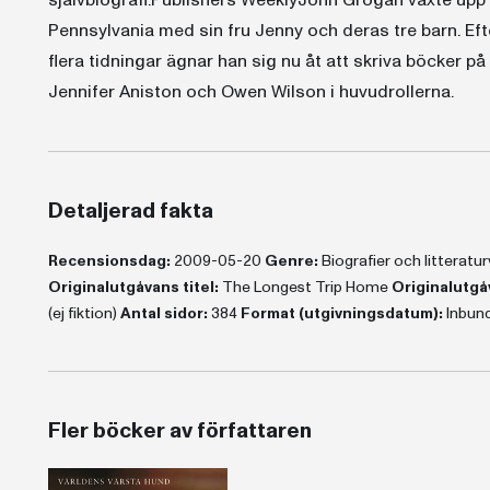
självbiografi.Publishers WeeklyJohn Grogan växte upp i
Pennsylvania med sin fru Jenny och deras tre barn. Eft
flera tidningar ägnar han sig nu åt att skriva böcker på
Jennifer Aniston och Owen Wilson i huvudrollerna.
Detaljerad fakta
Recensionsdag:
2009-05-20
Genre:
Biografier och litterat
Originalutgåvans titel:
The Longest Trip Home
Originalutgå
(ej fiktion)
Antal sidor:
384
Format (utgivningsdatum):
Inbund
Fler böcker av författaren