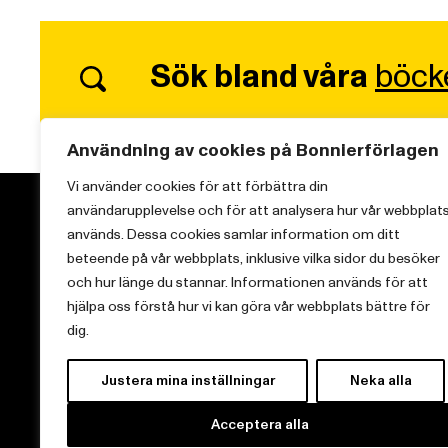
Sök bland våra
böck
Användning av cookies på Bonnierförlagen
Vi använder cookies för att förbättra din
användarupplevelse och för att analysera hur vår webbplat
används. Dessa cookies samlar information om ditt
beteende på vår webbplats, inklusive vilka sidor du besöker
och hur länge du stannar. Informationen används för att
Vi brinner för starka berättelser och att sprida
hjälpa oss förstå hur vi kan göra vår webbplats bättre för
kunskap inom aktuella ämnen.
dig.
Justera mina inställningar
Neka alla
Acceptera alla