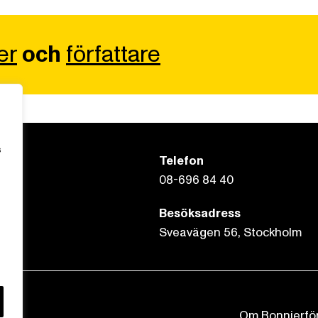
er
och
författare
s
Telefon
08-696 84 40
Besöksadress
Sveavägen 56, Stockholm
Om Bonnierfö