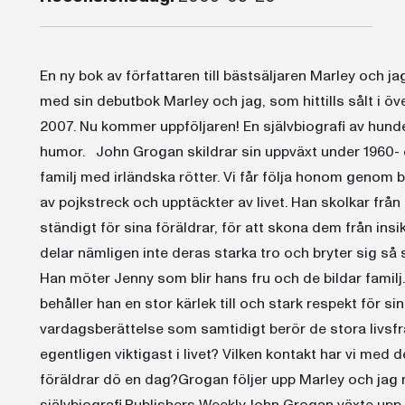
En ny bok av författaren till bästsäljaren Marley och j
med sin debutbok Marley och jag, som hittills sålt i ö
2007. Nu kommer uppföljaren! En självbiografi av hun
humor. John Grogan skildrar sin uppväxt under 1960- oc
familj med irländska rötter. Vi får följa honom genom
av pojkstreck och upptäckter av livet. Han skolkar från 
ständigt för sina föräldrar, för att skona dem från insi
delar nämligen inte deras starka tro och bryter sig så s
Han möter Jenny som blir hans fru och de bildar familj.
behåller han en stor kärlek till och stark respekt för s
vardagsberättelse som samtidigt berör de stora livsfråg
egentligen viktigast i livet? Vilken kontakt har vi me
föräldrar dö en dag?Grogan följer upp Marley och ja