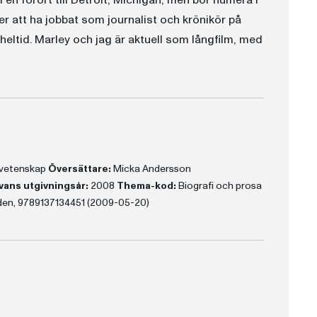
 en förort till Detroit, Michigan, men bor numera i
er att ha jobbat som journalist och krönikör på
 heltid. Marley och jag är aktuell som långfilm, med
urvetenskap
Översättare:
Micka Andersson
vans utgivningsår:
2008
Thema-kod:
Biografi och prosa
en, 9789137134451 (2009-05-20)