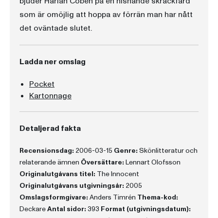
bjuder Harlan Coben på en hisnande skräckfärd
som är omöjlig att hoppa av förrän man har nått
det oväntade slutet.
Ladda ner omslag
Pocket
Kartonnage
Detaljerad fakta
Recensionsdag:
2006-03-15
Genre:
Skönlitteratur och
relaterande ämnen
Översättare:
Lennart Olofsson
Originalutgåvans titel:
The Innocent
Originalutgåvans utgivningsår:
2005
Omslagsformgivare:
Anders Timrén
Thema-kod:
Deckare
Antal sidor:
393
Format (utgivningsdatum):