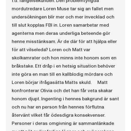
f.d. fängelsekunden. Den problemtyngda
mordutredare Loren Muse tar sig an fallet men
undersökningen blir mer och mer invecklad och
till slut kopplas FBI in. Loren samarbetar med
agenterna men deras underliga beteende gör
henne misstänksam. Är de där för att hjälpa eller
för att vilseleda? Loren och Matt var
skolkamrater och hon minns inte honom som en
bråkstake. Ett dråp i en hetsig situation behöver
inte göra en man till en kallblodig mördare och
Loren börjar ifrågasätta Matts skuld. Matt
konfronterar Olivia och det han får veta skakar
honom djupt. Ingenting i hennes bakgrund är sant
och nu har en person från hennes förflutna
återvänt vilket får ödesdigra konsekvenser.
Personer i deras omgivning är sammanlänkade