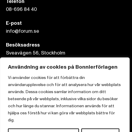
Telefon
08-696 84 40
E-post
info@forum.se
Besöksadress
Sveavägen 56, Stockholm
Användning av cookies på Bonnierförlagen
Postadress
Box 3159, 103 63 Stockholm
Vi använder cookies för att förbättra din
användarupplevelse och för att analysera hur vår webbplats
används. Dessa cookies samlar information om ditt
beteende på vår webbplats, inklusive vilka sidor du besöker
och hur länge du stannar. Informationen används för att
Om Bonnierförlagen
hjälpa oss förstå hur vi kan göra vår webbplats bättre för
Cookies
dig.
Integritetspolicy