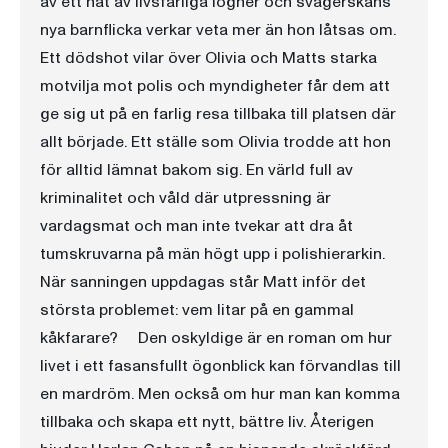
av ett nät av livsfarliga lögner och svägerskans
nya barnflicka verkar veta mer än hon låtsas om.
Ett dödshot vilar över Olivia och Matts starka
motvilja mot polis och myndigheter får dem att
ge sig ut på en farlig resa tillbaka till platsen där
allt började. Ett ställe som Olivia trodde att hon
för alltid lämnat bakom sig. En värld full av
kriminalitet och våld där utpressning är
vardagsmat och man inte tvekar att dra åt
tumskruvarna på män högt upp i polishierarkin.
När sanningen uppdagas står Matt inför det
största problemet: vem litar på en gammal
kåkfarare? Den oskyldige är en roman om hur
livet i ett fasansfullt ögonblick kan förvandlas till
en mardröm. Men också om hur man kan komma
tillbaka och skapa ett nytt, bättre liv. Återigen