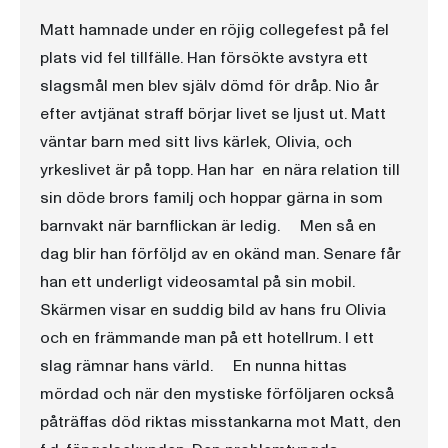
Matt hamnade under en röjig collegefest på fel
plats vid fel tillfälle. Han försökte avstyra ett
slagsmål men blev själv dömd för dråp. Nio år
efter avtjänat straff börjar livet se ljust ut. Matt
väntar barn med sitt livs kärlek, Olivia, och
yrkeslivet är på topp. Han har en nära relation till
sin döde brors familj och hoppar gärna in som
barnvakt när barnflickan är ledig. Men så en
dag blir han förföljd av en okänd man. Senare får
han ett underligt videosamtal på sin mobil.
Skärmen visar en suddig bild av hans fru Olivia
och en främmande man på ett hotellrum. I ett
slag rämnar hans värld. En nunna hittas
mördad och när den mystiske förföljaren också
påträffas död riktas misstankarna mot Matt, den