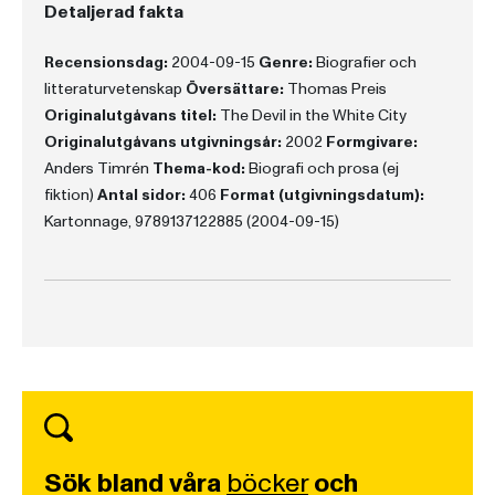
Detaljerad fakta
Recensionsdag:
2004-09-15
Genre:
Biografier och
litteraturvetenskap
Översättare:
Thomas Preis
Originalutgåvans titel:
The Devil in the White City
Originalutgåvans utgivningsår:
2002
Formgivare:
Anders Timrén
Thema-kod:
Biografi och prosa (ej
fiktion)
Antal sidor:
406
Format (utgivningsdatum):
Kartonnage, 9789137122885 (2004-09-15)
Sök bland våra
böcker
och