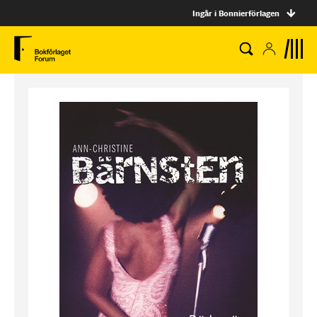
Ingår i Bonnierförlagen