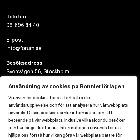
Telefon
08-696 84 40
E-post
info@forum.se
Besöksadress
Sveavägen 56, Stockholm
Postadress
Användning av cookies på Bonnierförlagen
Box 3159, 103 63 Stockholm
Vi använder cookies för att förbättra din
användarupplevelse och för att analysera hur vår webbplats
används. Dessa cookies samlar information om ditt
beteende på vår webbplats, inklusive vilka sidor du besöker
och hur länge du stannar. Informationen används för att
Om Bonnierförlagen
hjälpa oss förstå hur vi kan göra vår webbplats bättre för
Cookies