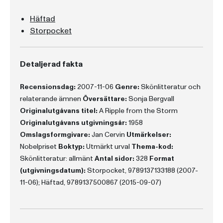
Häftad
Storpocket
Detaljerad fakta
Recensionsdag:
2007-11-06
Genre:
Skönlitteratur och
relaterande ämnen
Översättare:
Sonja Bergvall
Originalutgåvans titel:
A Ripple from the Storm
Originalutgåvans utgivningsår:
1958
Omslagsformgivare:
Jan Cervin
Utmärkelser:
Nobelpriset
Boktyp:
Utmärkt urval
Thema-kod:
Skönlitteratur: allmänt
Antal sidor:
328
Format
(utgivningsdatum):
Storpocket, 9789137133188 (2007-
11-06); Häftad, 9789137500867 (2015-09-07)