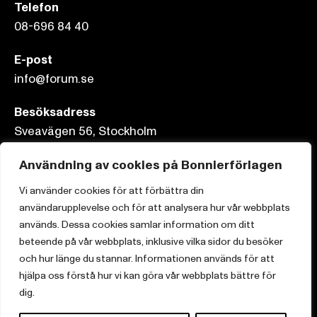
Telefon
08-696 84 40
E-post
info@forum.se
Besöksadress
Sveavägen 56, Stockholm
Postadress
Användning av cookies på Bonnierförlagen
Box 3159, 103 63 Stockholm
Vi använder cookies för att förbättra din
användarupplevelse och för att analysera hur vår webbplats
används. Dessa cookies samlar information om ditt
beteende på vår webbplats, inklusive vilka sidor du besöker
och hur länge du stannar. Informationen används för att
Om Bonnierförlagen
hjälpa oss förstå hur vi kan göra vår webbplats bättre för
Cookies
dig.
Integritetspolicy