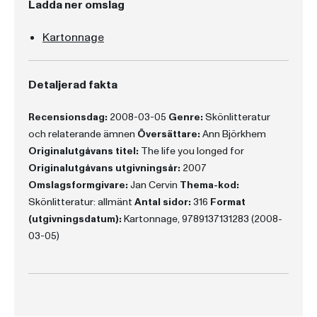
Ladda ner omslag
Kartonnage
Detaljerad fakta
Recensionsdag:
2008-03-05
Genre:
Skönlitteratur
och relaterande ämnen
Översättare:
Ann Björkhem
Originalutgåvans titel:
The life you longed for
Originalutgåvans utgivningsår:
2007
Omslagsformgivare:
Jan Cervin
Thema-kod:
Skönlitteratur: allmänt
Antal sidor:
316
Format
(utgivningsdatum):
Kartonnage, 9789137131283 (2008-
03-05)