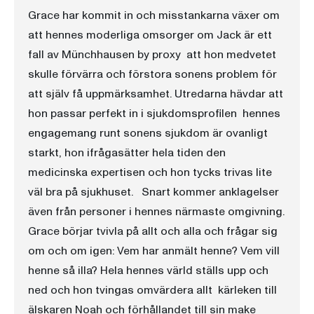
Grace har kommit in och misstankarna växer om
att hennes moderliga omsorger om Jack är ett
fall av Münchhausen by proxy  att hon medvetet
skulle förvärra och förstora sonens problem för
att själv få uppmärksamhet. Utredarna hävdar att
hon passar perfekt in i sjukdomsprofilen  hennes
engagemang runt sonens sjukdom är ovanligt
starkt, hon ifrågasätter hela tiden den
medicinska expertisen och hon tycks trivas lite
väl bra på sjukhuset. Snart kommer anklagelser
även från personer i hennes närmaste omgivning.
Grace börjar tvivla på allt och alla och frågar sig
om och om igen: Vem har anmält henne? Vem vill
henne så illa? Hela hennes värld ställs upp och
ned och hon tvingas omvärdera allt  kärleken till
älskaren Noah och förhållandet till sin make