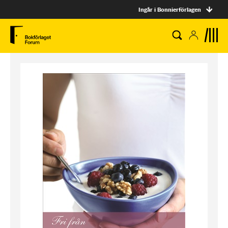
Ingår i Bonnierförlagen