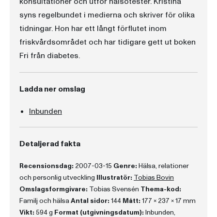
konsultationer och utför hälsotester. Kristina
syns regelbundet i medierna och skriver för olika
tidningar. Hon har ett långt förflutet inom
friskvårdsområdet och har tidigare gett ut boken
Fri från diabetes.
Ladda ner omslag
Inbunden
Detaljerad fakta
Recensionsdag:
2007-03-15
Genre:
Hälsa, relationer
och personlig utveckling
Illustratör:
Tobias Bovin
Omslagsformgivare:
Tobias Svensén
Thema-kod:
Familj och hälsa
Antal sidor:
144
Mått:
177 x 237 x 17 mm
Vikt:
594 g
Format (utgivningsdatum):
Inbunden,