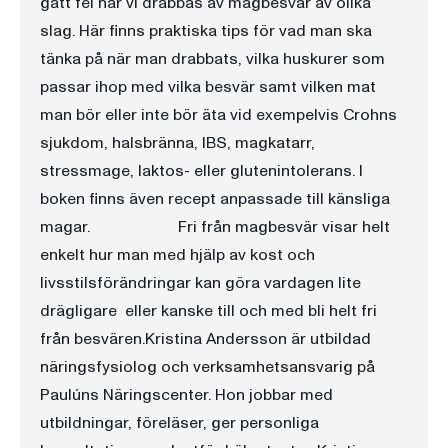
gått fel när vi drabbas av magbesvär av olika
slag. Här finns praktiska tips för vad man ska
tänka på när man drabbats, vilka huskurer som
passar ihop med vilka besvär samt vilken mat
man bör eller inte bör äta vid exempelvis Crohns
sjukdom, halsbränna, IBS, magkatarr,
stressmage, laktos- eller glutenintolerans. I
boken finns även recept anpassade till känsliga
magar. Fri från magbesvär visar helt
enkelt hur man med hjälp av kost och
livsstilsförändringar kan göra vardagen lite
drägligare  eller kanske till och med bli helt fri
från besvären.Kristina Andersson är utbildad
näringsfysiolog och verksamhetsansvarig på
Paulúns Näringscenter. Hon jobbar med
utbildningar, föreläser, ger personliga