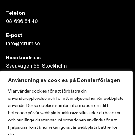
Telefon
08-696 84 40
E-post
info@forum.se
Besöksadress
Sveavägen 56, Stockholm
Postadress
Användning av cookies på Bonnierförlagen
Box 3159, 103 63 Stockholm
Vi använder cookies för att förbättra din
användarupplevelse och för att analysera hur vår webbplats
används. Dessa cookies samlar information om ditt
beteende på vår webbplats, inklusive vilka sidor du besöker
Om Bonnierförlagen
och hur länge du stannar. Informationen används för att
hjälpa oss förstå hur vi kan göra vår webbplats bättre för
Cookies
dig.