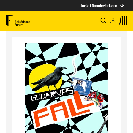
Ingår i Bonnierförlagen