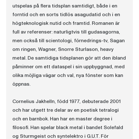
utspelas på flera tidsplan samtidigt, både i en
forntid och en sorts tidlös asagudatid och i en
högteknologisk nutid och framtid. Romanen är
full av referenser: naturligtvis till gudasagorna,
men också till scientologi, förnedrings-tv, Sagan
om ringen, Wagner, Snorre Sturlason, heavy
metal. De samtidiga tidsplanen gör att den ibland
påminner om ett dataspel i sin uppbyggnad, med
olika möjliga vägar och val, nya fönster som kan
öppnas.
Cornelius Jakhelln, född 1977, debuterade 2001
och har utgett tre delar av en poetisk tetralogi
och en barnbok. Han har en master degree i
filosofi. Han spelar black metal i bandet Solefald
og Sturmgeist och syntelektro i G.U.T. För