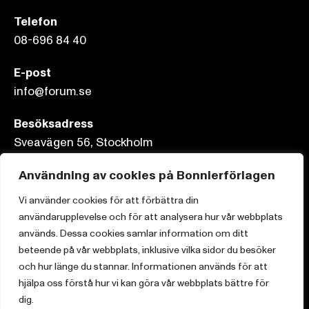
Telefon
08-696 84 40
E-post
info@forum.se
Besöksadress
Sveavägen 56, Stockholm
Postadress
Användning av cookies på Bonnierförlagen
Box 3159, 103 63 Stockholm
Vi använder cookies för att förbättra din
användarupplevelse och för att analysera hur vår webbplats
används. Dessa cookies samlar information om ditt
beteende på vår webbplats, inklusive vilka sidor du besöker
och hur länge du stannar. Informationen används för att
Om Bonnierförlagen
hjälpa oss förstå hur vi kan göra vår webbplats bättre för
Cookies
dig.