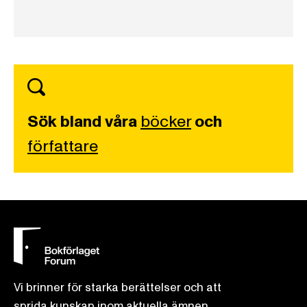
Sök bland våra
böcker
och
författare
Vi brinner för starka berättelser och att
sprida kunskap inom aktuella ämnen.