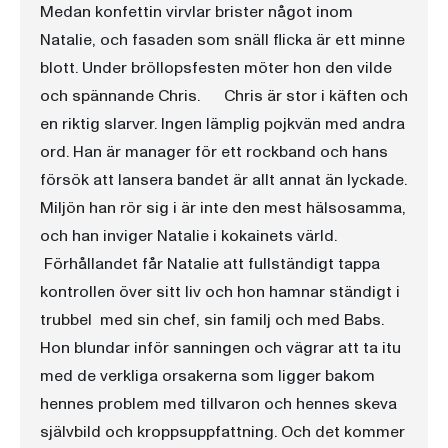
Medan konfettin virvlar brister något inom
Natalie, och fasaden som snäll flicka är ett minne
blott. Under bröllopsfesten möter hon den vilde
och spännande Chris. Chris är stor i käften och
en riktig slarver. Ingen lämplig pojkvän med andra
ord. Han är manager för ett rockband och hans
försök att lansera bandet är allt annat än lyckade.
Miljön han rör sig i är inte den mest hälsosamma,
och han inviger Natalie i kokainets värld.
Förhållandet får Natalie att fullständigt tappa
kontrollen över sitt liv och hon hamnar ständigt i
trubbel  med sin chef, sin familj och med Babs.
Hon blundar inför sanningen och vägrar att ta itu
med de verkliga orsakerna som ligger bakom
hennes problem med tillvaron och hennes skeva
självbild och kroppsuppfattning. Och det kommer