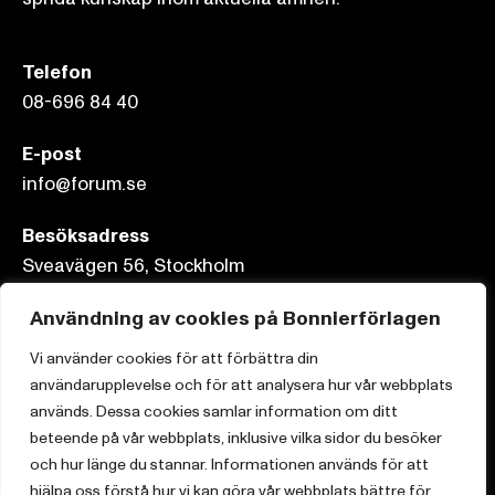
Telefon
08-696 84 40
E-post
info@forum.se
Besöksadress
Sveavägen 56, Stockholm
Postadress
Användning av cookies på Bonnierförlagen
Box 3159, 103 63 Stockholm
Vi använder cookies för att förbättra din
användarupplevelse och för att analysera hur vår webbplats
används. Dessa cookies samlar information om ditt
beteende på vår webbplats, inklusive vilka sidor du besöker
Om Bonnierförlagen
och hur länge du stannar. Informationen används för att
hjälpa oss förstå hur vi kan göra vår webbplats bättre för