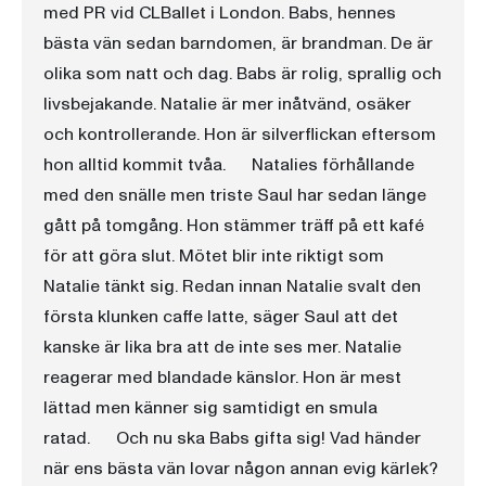
med PR vid CLBallet i London. Babs, hennes
bästa vän sedan barndomen, är brandman. De är
olika som natt och dag. Babs är rolig, sprallig och
livsbejakande. Natalie är mer inåtvänd, osäker
och kontrollerande. Hon är silverflickan eftersom
hon alltid kommit tvåa. Natalies förhållande
med den snälle men triste Saul har sedan länge
gått på tomgång. Hon stämmer träff på ett kafé
för att göra slut. Mötet blir inte riktigt som
Natalie tänkt sig. Redan innan Natalie svalt den
första klunken caffe latte, säger Saul att det
kanske är lika bra att de inte ses mer. Natalie
reagerar med blandade känslor. Hon är mest
lättad men känner sig samtidigt en smula
ratad. Och nu ska Babs gifta sig! Vad händer
när ens bästa vän lovar någon annan evig kärlek?