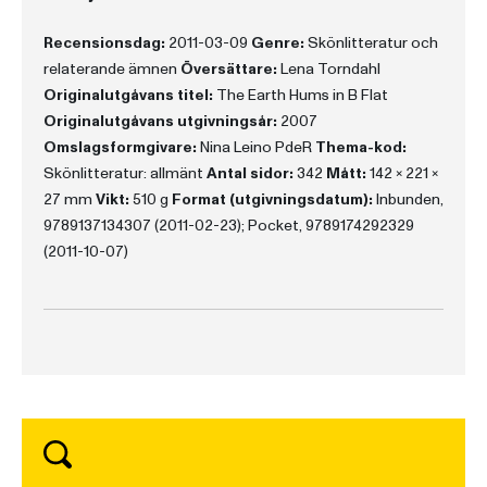
Recensionsdag:
2011-03-09
Genre:
Skönlitteratur och
relaterande ämnen
Översättare:
Lena Torndahl
Originalutgåvans titel:
The Earth Hums in B Flat
Originalutgåvans utgivningsår:
2007
Omslagsformgivare:
Nina Leino PdeR
Thema-kod:
Skönlitteratur: allmänt
Antal sidor:
342
Mått:
142 x 221 x
27 mm
Vikt:
510 g
Format (utgivningsdatum):
Inbunden,
9789137134307 (2011-02-23); Pocket, 9789174292329
(2011-10-07)