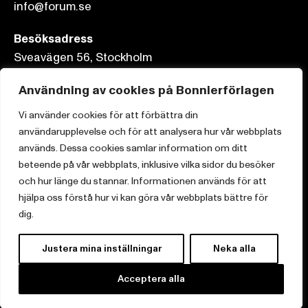
info@forum.se
Besöksadress
Sveavägen 56, Stockholm
Postadress
Användning av cookies på Bonnierförlagen
Box 3159, 103 63 Stockholm
Vi använder cookies för att förbättra din
användarupplevelse och för att analysera hur vår webbplats
används. Dessa cookies samlar information om ditt
beteende på vår webbplats, inklusive vilka sidor du besöker
och hur länge du stannar. Informationen används för att
Om Bonnierförlagen
hjälpa oss förstå hur vi kan göra vår webbplats bättre för
Cookies
dig.
Integritetspolicy
Justera mina inställningar
Neka alla
Acceptera alla