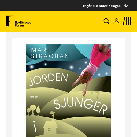
Ingår i Bonnierförlagen