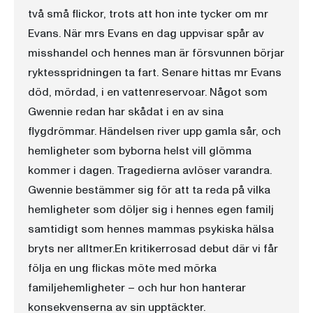
två små flickor, trots att hon inte tycker om mr
Evans. När mrs Evans en dag uppvisar spår av
misshandel och hennes man är försvunnen börjar
ryktesspridningen ta fart. Senare hittas mr Evans
död, mördad, i en vattenreservoar. Något som
Gwennie redan har skådat i en av sina
flygdrömmar. Händelsen river upp gamla sår, och
hemligheter som byborna helst vill glömma
kommer i dagen. Tragedierna avlöser varandra.
Gwennie bestämmer sig för att ta reda på vilka
hemligheter som döljer sig i hennes egen familj
samtidigt som hennes mammas psykiska hälsa
bryts ner alltmer.En kritikerrosad debut där vi får
följa en ung flickas möte med mörka
familjehemligheter – och hur hon hanterar
konsekvenserna av sin upptäckter.