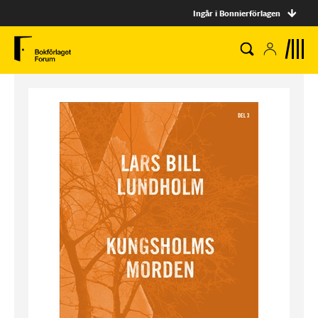
Ingår i Bonnierförlagen