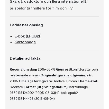
Skärgårdsdoktorn och flera internationellt
prisbelönta thrillers för film och TV.
Ladda ner omslag
E-bok (EPUB2)
Kartonnage
Detaljerad fakta
Recensionsdag:
2015-05-18
Genre:
Skönlitteratur och
relaterande ämnen
Originalutgåvans utgivningsår:
2005
Omslagsformgivare:
Anders Timrén
Thema-kod:
Deckare
Format (utgivningsdatum):
Kartonnage,
9789137124902 (2005-08-03); E-bok, epub2,
9789137144498 (2015-05-04)