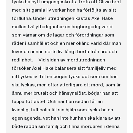
tycks ha bytt umgängeskrets. Trots att Olivia bröt
med sitt gamla liv verkar hon ha förföljts av sitt
förflutna. Under utredningen kastas Axel Hake
mellan två ytterligheter: en högborgerlig värld
som värnar om de lagar och förordningar som
råder i samhället och en mer okänd värld där man
lever en annan sorts liv, långt borta från ära och
redlighet. Vid sidan av mordutredningen
försöker Axel Hake balansera sitt familjeliv med
sitt yrkesliv. Till en början tycks det som om han
ska lyckas, men efter ytterligare ett mord, som är
ännu mer brutalt och hänsynslöst, börjar han att
tappa fotfästet. Och när han sedan får en
kvinnlig, tuff polis till sin hjälp som tycks ha en
egen agenda, vet han inte hur han ska klara av att
både rädda sin familj och finna mördaren i denna