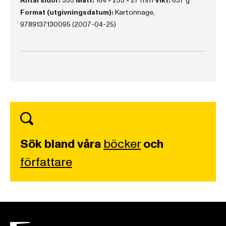
Antal sidor:
355
Mått:
164 x 235 x 27 mm
Vikt:
637 g
Format (utgivningsdatum):
Kartonnage,
9789137130095 (2007-04-25)
Sök bland våra
böcker
och
författare