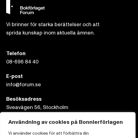
Vi brinner för starka berättelser och att
sprida kunskap inom aktuella ämnen.
Telefon
08-696 84 40
E-post
info@forum.se
Besöksadress
Sveavägen 56, Stockholm
Postadress
Användning av cookies på Bonnierförlagen
Box 3159, 103 63 Stockholm
Vi använder cookies för att förbättra din