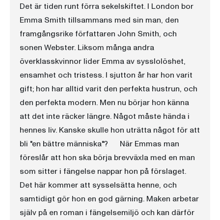
Det är tiden runt förra sekelskiftet. I London bor
Emma Smith tillsammans med sin man, den
framgångsrike författaren John Smith, och
sonen Webster. Liksom många andra
överklasskvinnor lider Emma av sysslolöshet,
ensamhet och tristess. I sjutton år har hon varit
gift; hon har alltid varit den perfekta hustrun, och
den perfekta modern. Men nu börjar hon känna
att det inte räcker längre. Något måste hända i
hennes liv. Kanske skulle hon uträtta något för att
bli "en bättre människa"? När Emmas man
föreslår att hon ska börja brevväxla med en man
som sitter i fängelse nappar hon på förslaget.
Det här kommer att sysselsätta henne, och
samtidigt gör hon en god gärning. Maken arbetar
själv på en roman i fängelsemiljö och kan därför