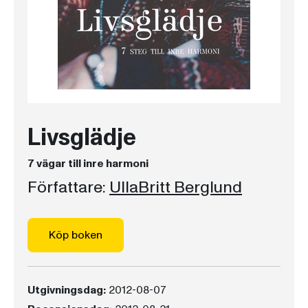
Livsglädje
7 vägar till inre harmoni
Författare:
UllaBritt Berglund
Köp boken
Utgivningsdag:
2012-08-07