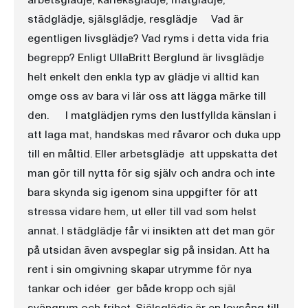
arbetsglädje, kärleksglädje, matglädje,
städglädje, själsglädje, resglädje Vad är
egentligen livsglädje? Vad ryms i detta vida fria
begrepp? Enligt UllaBritt Berglund är livsglädje
helt enkelt den enkla typ av glädje vi alltid kan
omge oss av bara vi lär oss att lägga märke till
den. I matglädjen ryms den lustfyllda känslan i
att laga mat, handskas med råvaror och duka upp
till en måltid. Eller arbetsglädje  att uppskatta det
man gör till nytta för sig själv och andra och inte
bara skynda sig igenom sina uppgifter för att
stressa vidare hem, ut eller till vad som helst
annat. I städglädje får vi insikten att det man gör
på utsidan även avspeglar sig på insidan. Att ha
rent i sin omgivning skapar utrymme för nya
tankar och idéer  ger både kropp och själ