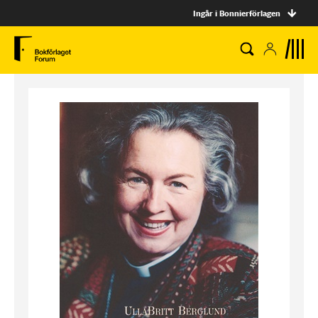
Ingår i Bonnierförlagen