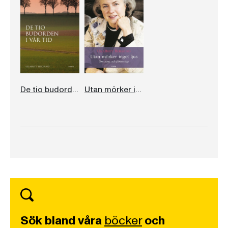
De tio budorden i vår tid
Utan mörker inget ljus
Sök bland våra
böcker
och