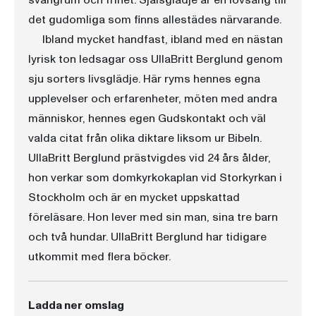
svängrum och frihet. Själsglädje är en lovsång till
det gudomliga som finns allestädes närvarande.
Ibland mycket handfast, ibland med en nästan
lyrisk ton ledsagar oss UllaBritt Berglund genom
sju sorters livsglädje. Här ryms hennes egna
upplevelser och erfarenheter, möten med andra
människor, hennes egen Gudskontakt och väl
valda citat från olika diktare liksom ur Bibeln.
UllaBritt Berglund prästvigdes vid 24 års ålder,
hon verkar som domkyrkokaplan vid Storkyrkan i
Stockholm och är en mycket uppskattad
föreläsare. Hon lever med sin man, sina tre barn
och två hundar. UllaBritt Berglund har tidigare
utkommit med flera böcker.
Ladda ner omslag