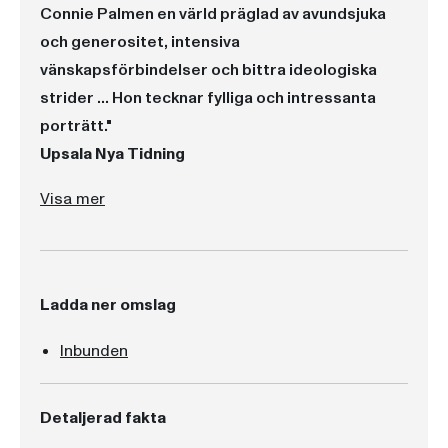
Connie Palmen en värld präglad av avundsjuka
och generositet, intensiva
vänskapsförbindelser och bittra ideologiska
strider ... Hon tecknar fylliga och intressanta
porträtt."
Upsala Nya Tidning
"Med närvarokänsla och detaljrikedom skildrar Connie Palmen en värld präglad av avundsjuka och generositet, intensiva vänskapsförbindelser och bittra ideologiska strider ... Hon tecknar fylliga och intressanta porträtt."
"Connie Palmens bok är en intrikat berättelse om intriger, sladder och intellektuellt jamsande i en miljö som befolkas av musiker, tonsätare, journalister och författare. ... med kärlek till både konsten och dess skapare."
"Lucifer är till sin karaktär en utpräglad idéroman ... en på många sätt rik och tankeväckande bok."
Visa mer
Ladda ner omslag
Inbunden
Detaljerad fakta