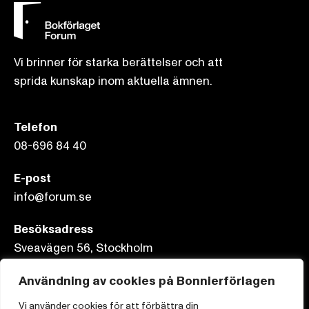
Vi brinner för starka berättelser och att
sprida kunskap inom aktuella ämnen.
Telefon
08-696 84 40
E-post
info@forum.se
Besöksadress
Sveavägen 56, Stockholm
Postadress
Användning av cookies på Bonnierförlagen
Box 3159, 103 63 Stockholm
Vi använder cookies för att förbättra din