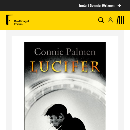
Ingår i Bonnierförlagen