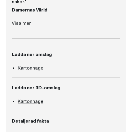
saker."
Damernas Värld
"Det är en riktigt rolig bok med aningen eftertanke om att bli vuxen, vänskap och viktiga saker."
"Tänk om man kunde ta patent på hans idéer och sälja dem."
Visa mer
Ladda ner omslag
Kartonnage
Ladda ner 3D-omslag
Kartonnage
Detaljerad fakta