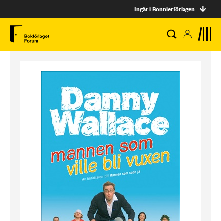
Ingår i Bonnierförlagen