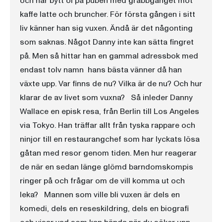
och har bytt öl på puben med grabbgänget mot
kaffe latte och bruncher. För första gången i sitt
liv känner han sig vuxen. Ändå är det någonting
som saknas. Något Danny inte kan sätta fingret
på. Men så hittar han en gammal adressbok med
endast tolv namn  hans bästa vänner då han
växte upp. Var finns de nu? Vilka är de nu? Och hur
klarar de av livet som vuxna? Så inleder Danny
Wallace en episk resa, från Berlin till Los Angeles
via Tokyo. Han träffar allt från tyska rappare och
ninjor till en restaurangchef som har lyckats lösa
gåtan med resor genom tiden. Men hur reagerar
de när en sedan länge glömd barndomskompis
ringer på och frågar om de vill komma ut och
leka? Mannen som ville bli vuxen är dels en
komedi, dels en reseskildring, dels en biografi