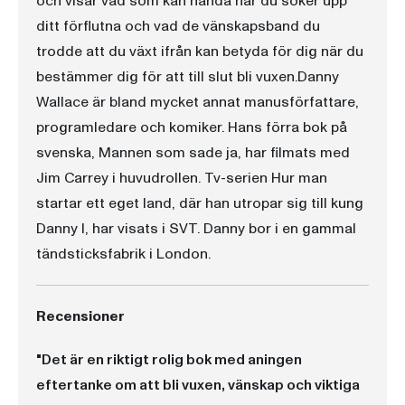
och visar vad som kan hända när du söker upp
ditt förflutna och vad de vänskapsband du
trodde att du växt ifrån kan betyda för dig när du
bestämmer dig för att till slut bli vuxen.Danny
Wallace är bland mycket annat manusförfattare,
programledare och komiker. Hans förra bok på
svenska, Mannen som sade ja, har filmats med
Jim Carrey i huvudrollen. Tv-serien Hur man
startar ett eget land, där han utropar sig till kung
Danny I, har visats i SVT. Danny bor i en gammal
tändsticksfabrik i London.
Recensioner
"Det är en riktigt rolig bok med aningen
eftertanke om att bli vuxen, vänskap och viktiga