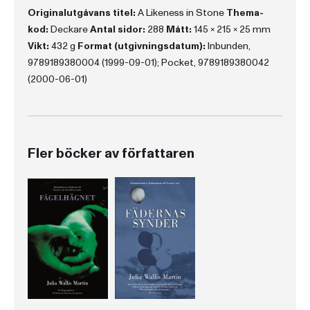
Originalutgåvans titel:
A Likeness in Stone
Thema-
kod:
Deckare
Antal sidor:
288
Mått:
145 x 215 x 25 mm
Vikt:
432 g
Format (utgivningsdatum):
Inbunden,
9789189380004 (1999-09-01); Pocket, 9789189380042
(2000-06-01)
Fler böcker av författaren