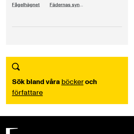
Fågelhägnet
Fädernas synder
Sök bland våra
böcker
och
författare