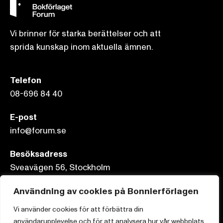
Vi brinner för starka berättelser och att
sprida kunskap inom aktuella ämnen.
Telefon
08-696 84 40
E-post
info@forum.se
Besöksadress
Sveavägen 56, Stockholm
Användning av cookies på Bonnierförlagen
Postadress
Box 3159, 103 63 Stockholm
Vi använder cookies för att förbättra din
användarupplevelse och för att analysera hur vår webbplats