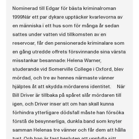
Nominerad till Edgar för bästa kriminalroman
1999När ett par dykare upptäcker kvarlevorna av
en människa i ett hus som för många år sedan
sattes under vatten vid tillkomsten av en
reservoar, får den pensionerade kriminalare som
en gång utredde offrets försvinnande sina värsta
misstankar besannade: Helena Warner,
studerande vid Somerville College i Oxford, blev
mördad, och tre av hennes närmaste vänner
hjälptes åt att skydda mördarens identitet. När
Bill Driver är tillbaka på spåret slår mördaren till
igen, och Driver inser att om han skall kunna
förhindra ytterligare dödsfall måste han försöka
förstå de besynnerliga, dunkla band som knyter
samman Helenas tre vänner och får dem att hålla
tyst. Och han är fast besluten att uppfylla sitt