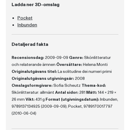
Ladda ner 3D-omslag
Pocket
Inbunden
Detaljerad fakta
Recensionsdag:
2009-09-09
Genre:
Skönlitteratur
och relaterande ämnen
Översättare:
Helena Monti
Originalutgåvans titel:
La solitudine dei numeri primi
Originalutgåvans utgivningsår:
2008
Omslagsformgivare:
Sofia Scheutz
Thema-kod:
Skönlitteratur: allmänt
Antal sidor:
281
Mått:
144 x 219 x
26 mm
Vikt:
431 g
Format (utgivningsdatum):
Inbunden,
9789137134925 (2009-09-09); Pocket, 9789170017797
(2010-06-04)