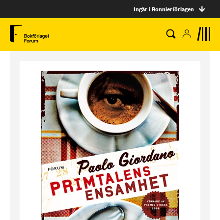
Ingår i Bonnierförlagen