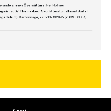
aterande ämnen
Översättare:
Per Holmer
ngsår:
2007
Thema-kod:
Skönlitteratur: allmänt
Antal
ingsdatum):
Kartonnage, 9789137132945 (2009-03-04)