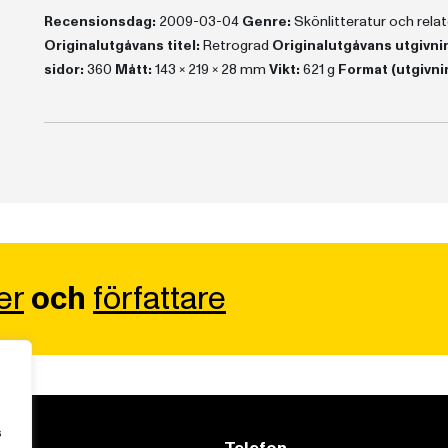
Recensionsdag:
2009-03-04
Genre:
Skönlitteratur och rel
Originalutgåvans titel:
Retrograd
Originalutgåvans utgivni
sidor:
360
Mått:
143 x 219 x 28 mm
Vikt:
621 g
Format (utgivn
er
och
författare
s