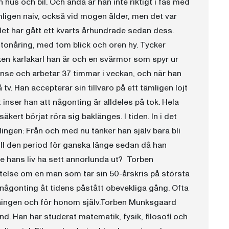
 hus och bil. Och ändå är han inte riktigt i fas med
mligen naiv, också vid mogen ålder, men det var
 det har gått ett kvarts århundrade sedan dess.
l tonåring, med tom blick och oren hy. Tycker
ilken karlakarl han är och en svärmor som spyr ur
nse och arbetar 37 timmar i veckan, och när han
v. Han accepterar sin tillvaro på ett tämligen lojt
t inser han att någonting är alldeles på tok. Hela
äkert börjat röra sig baklänges. I tiden. In i det
ingen: Från och med nu tänker han själv bara bli
ill den period för ganska länge sedan då han
nde hans liv ha sett annorlunda ut? Torben
telse om en man som tar sin 50-årskris på största
 någonting åt tidens påstått obevekliga gång. Ofta
vningen och för honom själv.Torben Munksgaard
nd. Han har studerat matematik, fysik, filosofi och