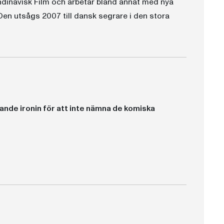
ndinavisk Film och arbetar bland annat med nya
n utsågs 2007 till dansk segrare i den stora
ande ironin för att inte nämna de komiska
s. Träffande ironier över tidsångest, medieberoende, penga- och erotikjakt mixas med djupaste smärta och svärta och resulterar i riktigt lovande debutverk."
gt."