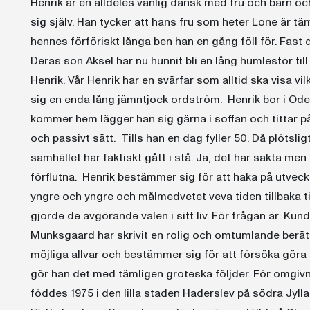
Henrik är en alldeles vanlig dansk med fru och barn och
sig själv. Han tycker att hans fru som heter Lone är tä
hennes förföriskt långa ben han en gång föll för. Fast
Deras son Aksel har nu hunnit bli en lång humlestör til
Henrik. Vår Henrik har en svärfar som alltid ska visa v
sig en enda lång jämntjock ordström. Henrik bor i Ode
kommer hem lägger han sig gärna i soffan och tittar på t
och passivt sätt. Tills han en dag fyller 50. Då plötslig
samhället har faktiskt gått i stå. Ja, det har sakta men s
förflutna. Henrik bestämmer sig för att haka på utveckl
yngre och yngre och målmedvetet veva tiden tillbaka t
gjorde de avgörande valen i sitt liv. För frågan är: Ku
Munksgaard har skrivit en rolig och omtumlande berät
möjliga allvar och bestämmer sig för att försöka göra
gör han det med tämligen groteska följder. För omgi
föddes 1975 i den lilla staden Haderslev på södra Jylla