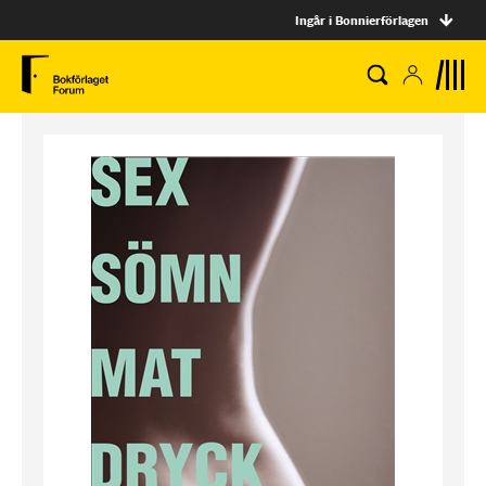
Ingår i Bonnierförlagen