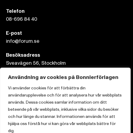
Telefon
08-696 84 40
E-post
info@forum.se
Besöksadress
Sveavägen 56, Stockholm
Postadress
Användning av cookies på Bonnierförlagen
Box 3159, 103 63 Stockholm
Vi använder cookies för att förbättra din
användarupplevelse och för att analysera hur vår webbplats
används. Dessa cookies samlar information om ditt
beteende på vår webbplats, inklusive vilka sidor du besöker
och hur länge du stannar. Informationen används för att
Om Bonnierförlagen
hjälpa oss förstå hur vi kan göra vår webbplats bättre för
Cookies
dig.