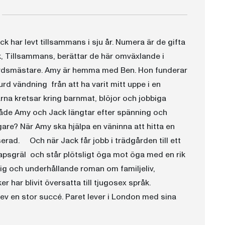
 har levt tillsammans i sju år. Numera är de gifta
k, Tillsammans, berättar de här omväxlande i
årdsmästare. Amy är hemma med Ben. Hon funderar
d vändning  från att ha varit mitt uppe i en
rna kretsar kring barnmat, blöjor och jobbiga
åde Amy och Jack längtar efter spänning och
gare? När Amy ska hjälpa en väninna att hitta en
sserad. Och när Jack får jobb i trädgården till ett
apsgräl  och står plötsligt öga mot öga med en rik
lig och underhållande roman om familjeliv,
 har blivit översatta till tjugosex språk.
ev en stor succé. Paret lever i London med sina