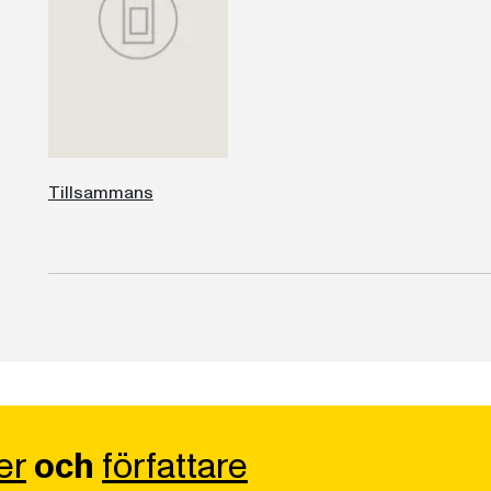
Tillsammans
er
och
författare