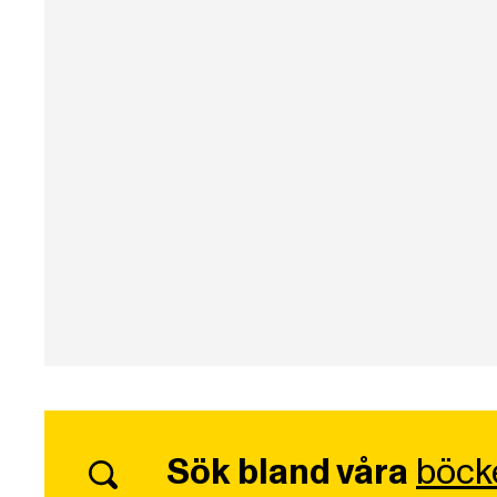
Sök bland våra
böck