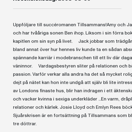
Uppföljare till succéromanen Tillsammans!Amy och Jack
och har tvååriga sonen Ben ihop. Liksom i sin förra bo
kapitlen om sin syn på livet. Jack jobbar som trädg
bland annat över hur hennes liv kunde ta en sådan absur
spännande karriär i modebranschen till ett liv där daga
väninnor. Vardagsbestyren sliter på relationen och b
passion. Varför verkar alla andra ha det så mycket roli
dejt på nätet kan hon inte undgå att själv bli lite intre
av Londons finaste hus, blir han indragen i ett äktensk
och vacker kvinna i sexiga underkläder ...En varm, dråp
relationer och kärlek. Josie Lloyd och Emlyn Rees böcker
Sjuårskrisen är en fortsättning på Tillsammans som bl
tre döttrar.