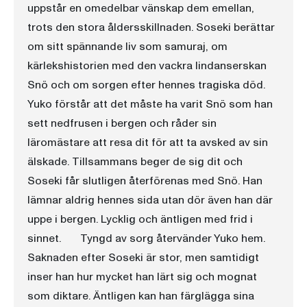
uppstår en omedelbar vänskap dem emellan,
trots den stora åldersskillnaden. Soseki berättar
om sitt spännande liv som samuraj, om
kärlekshistorien med den vackra lindanserskan
Snö och om sorgen efter hennes tragiska död.
Yuko förstår att det måste ha varit Snö som han
sett nedfrusen i bergen och råder sin
läromästare att resa dit för att ta avsked av sin
älskade. Tillsammans beger de sig dit och
Soseki får slutligen återförenas med Snö. Han
lämnar aldrig hennes sida utan dör även han där
uppe i bergen. Lycklig och äntligen med frid i
sinnet. Tyngd av sorg återvänder Yuko hem.
Saknaden efter Soseki är stor, men samtidigt
inser han hur mycket han lärt sig och mognat
som diktare. Äntligen kan han färglägga sina