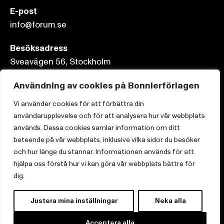
E-post
info@forum.se
Besöksadress
Sveavägen 56, Stockholm
Postadress
Användning av cookies på Bonnierförlagen
Box 3159, 103 63 Stockholm
Vi använder cookies för att förbättra din
användarupplevelse och för att analysera hur vår webbplats
används. Dessa cookies samlar information om ditt
beteende på vår webbplats, inklusive vilka sidor du besöker
och hur länge du stannar. Informationen används för att
Om Bonnierförlagen
hjälpa oss förstå hur vi kan göra vår webbplats bättre för
Cookies
dig.
Integritetspolicy
Justera mina inställningar
Neka alla
Acceptera alla