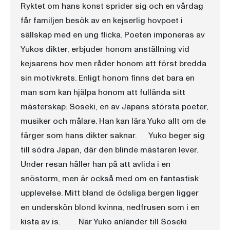
Ryktet om hans konst sprider sig och en vårdag
får familjen besök av en kejserlig hovpoet i
sällskap med en ung flicka. Poeten imponeras av
Yukos dikter, erbjuder honom anställning vid
kejsarens hov men råder honom att först bredda
sin motivkrets. Enligt honom finns det bara en
man som kan hjälpa honom att fullända sitt
mästerskap: Soseki, en av Japans största poeter,
musiker och målare. Han kan lära Yuko allt om de
färger som hans dikter saknar. Yuko beger sig
till södra Japan, där den blinde mästaren lever.
Under resan håller han på att avlida i en
snöstorm, men är också med om en fantastisk
upplevelse. Mitt bland de ödsliga bergen ligger
en underskön blond kvinna, nedfrusen som i en
kista av is. När Yuko anländer till Soseki