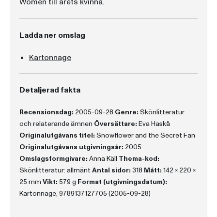
Women till årets kvinna.
Ladda ner omslag
Kartonnage
Detaljerad fakta
Recensionsdag:
2005-09-28
Genre:
Skönlitteratur
och relaterande ämnen
Översättare:
Eva Haskå
Originalutgåvans titel:
Snowflower and the Secret Fan
Originalutgåvans utgivningsår:
2005
Omslagsformgivare:
Anna Käll
Thema-kod:
Skönlitteratur: allmänt
Antal sidor:
318
Mått:
142 x 220 x
25 mm
Vikt:
579 g
Format (utgivningsdatum):
Kartonnage, 9789137127705 (2005-09-28)