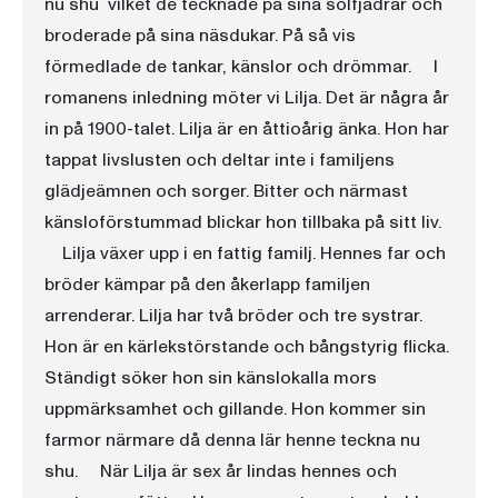
nu shu  vilket de tecknade på sina solfjädrar och
broderade på sina näsdukar. På så vis
förmedlade de tankar, känslor och drömmar. I
romanens inledning möter vi Lilja. Det är några år
in på 1900-talet. Lilja är en åttioårig änka. Hon har
tappat livslusten och deltar inte i familjens
glädjeämnen och sorger. Bitter och närmast
känsloförstummad blickar hon tillbaka på sitt liv.
Lilja växer upp i en fattig familj. Hennes far och
bröder kämpar på den åkerlapp familjen
arrenderar. Lilja har två bröder och tre systrar.
Hon är en kärlekstörstande och bångstyrig flicka.
Ständigt söker hon sin känslokalla mors
uppmärksamhet och gillande. Hon kommer sin
farmor närmare då denna lär henne teckna nu
shu. När Lilja är sex år lindas hennes och