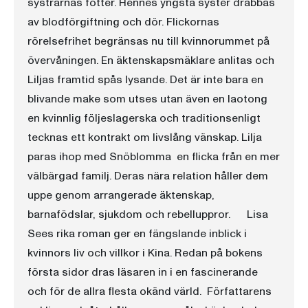
systrarnas fötter. Hennes yngsta syster drabbas
av blodförgiftning och dör. Flickornas
rörelsefrihet begränsas nu till kvinnorummet på
övervåningen. En äktenskapsmäklare anlitas och
Liljas framtid spås lysande. Det är inte bara en
blivande make som utses utan även en laotong 
en kvinnlig följeslagerska och traditionsenligt
tecknas ett kontrakt om livslång vänskap. Lilja
paras ihop med Snöblomma  en flicka från en mer
välbärgad familj. Deras nära relation håller dem
uppe genom arrangerade äktenskap,
barnafödslar, sjukdom och rebelluppror. Lisa
Sees rika roman ger en fängslande inblick i
kvinnors liv och villkor i Kina. Redan på bokens
första sidor dras läsaren in i en fascinerande 
och för de allra flesta okänd värld. Författarens