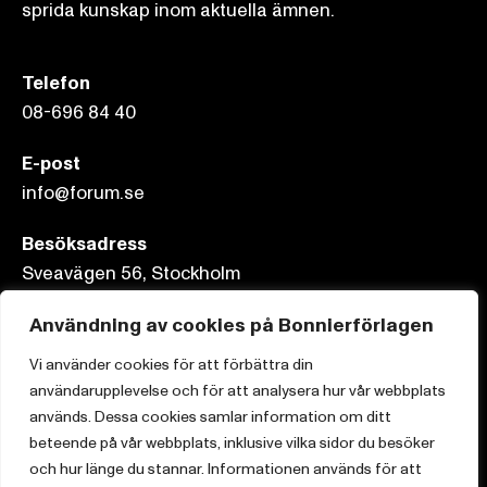
sprida kunskap inom aktuella ämnen.
Telefon
08-696 84 40
E-post
info@forum.se
Besöksadress
Sveavägen 56, Stockholm
Postadress
Användning av cookies på Bonnierförlagen
Box 3159, 103 63 Stockholm
Vi använder cookies för att förbättra din
användarupplevelse och för att analysera hur vår webbplats
används. Dessa cookies samlar information om ditt
beteende på vår webbplats, inklusive vilka sidor du besöker
och hur länge du stannar. Informationen används för att
Om Bonnierförlagen