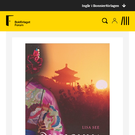
Ingår i Bonnierförlagen