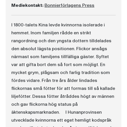
Mediekontakt:
Bonnierförlagens Press
I 1800-talets Kina levde kvinnorna isolerade i
hemmet. Inom familjen rådde en strikt
rangordning och den yngsta dottern tilldelades
den absolut lägsta positionen. Flickor ansågs
närmast som familjens tillfälliga gäster. Syftet
var att gifta bort dem så fort som möjligt. En
mycket grym, plågsam och farlig tradition som
fördes vidare. Från tre års ålder lindades
flickornas små fötter för att formas till så kallade
liljefötter. Dessa fötter åtråddes högt av männen
och gav flickorna hög status på
äktenskapsmarknaden. I Hunanprovinsen
utvecklade kvinnorna ett eget hemligt kodspråk 