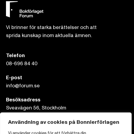
Vi brinner för starka berättelser och att
sprida kunskap inom aktuella ämnen.
Telefon
08-696 84 40
E-post
info@forum.se
Besöksadress
Sveavägen 56, Stockholm
Postadress
Användning av cookies på Bonnierförlagen
Box 3159, 103 63 Stockholm
Vi använder cookies för att förbättra din