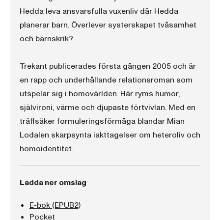
Hedda leva ansvarsfulla vuxenliv där Hedda
planerar barn. Överlever systerskapet tvåsamhet
och barnskrik?
Trekant publicerades första gången 2005 och är
en rapp och underhållande relationsroman som
utspelar sig i homovärlden. Här ryms humor,
självironi, värme och djupaste förtvivlan. Med en
träffsäker formuleringsförmåga blandar Mian
Lodalen skarpsynta iakttagelser om heteroliv och
homoidentitet.
Ladda ner omslag
E-bok (EPUB2)
Pocket