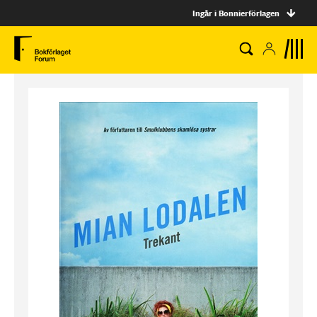
Ingår i Bonnierförlagen