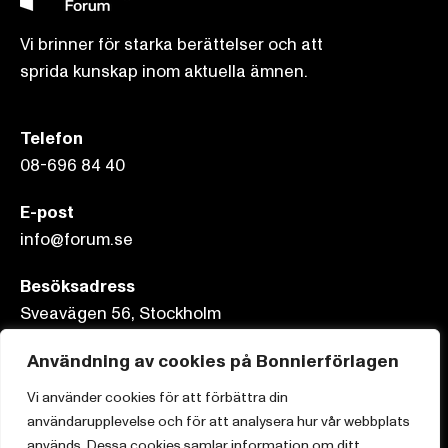
Vi brinner för starka berättelser och att
sprida kunskap inom aktuella ämnen.
Telefon
08-696 84 40
E-post
info@forum.se
Besöksadress
Sveavägen 56, Stockholm
Postadress
Användning av cookies på Bonnierförlagen
Box 3159, 103 63 Stockholm
Vi använder cookies för att förbättra din
användarupplevelse och för att analysera hur vår webbplats
används. Dessa cookies samlar information om ditt