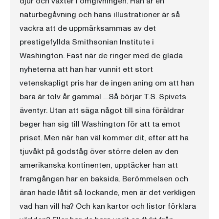
djur och växter i omgivningen. Han är en
naturbegåvning och hans illustrationer är så
vackra att de uppmärksammas av det
prestigefyllda Smithsonian Institute i
Washington. Fast när de ringer med de glada
nyheterna att han har vunnit ett stort
vetenskapligt pris har de ingen aning om att han
bara är tolv år gammal …Så börjar T.S. Spivets
äventyr. Utan att säga något till sina föräldrar
beger han sig till Washington för att ta emot
priset. Men när han väl kommer dit, efter att ha
tjuvåkt på godståg över större delen av den
amerikanska kontinenten, upptäcker han att
framgången har en baksida. Berömmelsen och
äran hade låtit så lockande, men är det verkligen
vad han vill ha? Och kan kartor och listor förklara