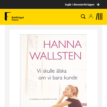
Ingår i Bonnierförlagen