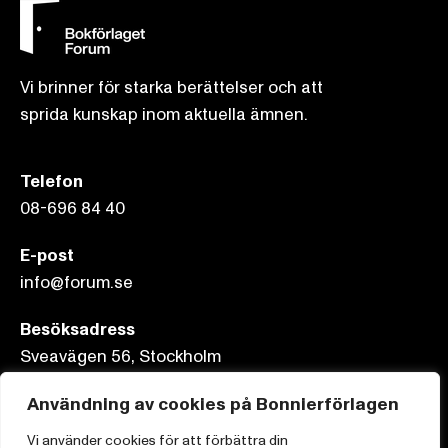
Vi brinner för starka berättelser och att
sprida kunskap inom aktuella ämnen.
Telefon
08-696 84 40
E-post
info@forum.se
Besöksadress
Sveavägen 56, Stockholm
Postadress
Användning av cookies på Bonnierförlagen
Box 3159, 103 63 Stockholm
Vi använder cookies för att förbättra din