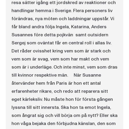
resa sätter igång ett jordskred av reaktioner och
handlingar hemma i Sverige. Flera personers liv
förändras, nya möten och laddningar uppstår. Vi
får bland andra följa Ingela, Katarina, Anders 
Susannes före detta pojkvän  samt outsidern
Sergej som oväntat får en central roll i allas liv.
Det råder ovisshet kring vem som är stark och
vem som är svag, vem som har makt och vem
som är i underläge. Och inte minst, vem som dras
till kvinnor respektive män. När Susanne
återvänder hem från Paris är hon ett antal
erfarenheter rikare, och redo att reparera sitt
eget kärleksliv. Nu måste hon för första gången
lyssna till sitt innersta. Ska hon ta emot Ingela,
som ångrat sig och vill börja om på nytt? Eller ska
hon våga bejaka den förbjudna känslan, den som