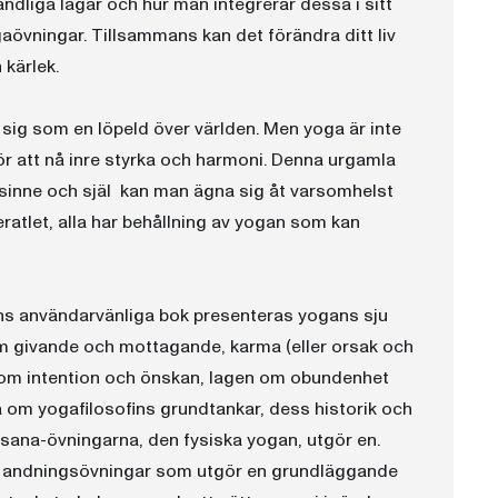
ndliga lagar och hur man integrerar dessa i sitt
aövningar. Tillsammans kan det förändra ditt liv
 kärlek.
r sig som en löpeld över världen. Men yoga är inte
r att nå inre styrka och harmoni. Denna urgamla
 sinne och själ  kan man ägna sig åt varsomhelst
tlet, alla har behållning av yogan som kan
ns användarvänliga bok presenteras yogans sju
om givande och mottagande, karma (eller orsak och
 om intention och önskan, lagen om obundenhet
sa om yogafilosofins grundtankar, dess historik och
asana-övningarna, den fysiska yogan, utgör en.
och andningsövningar som utgör en grundläggande