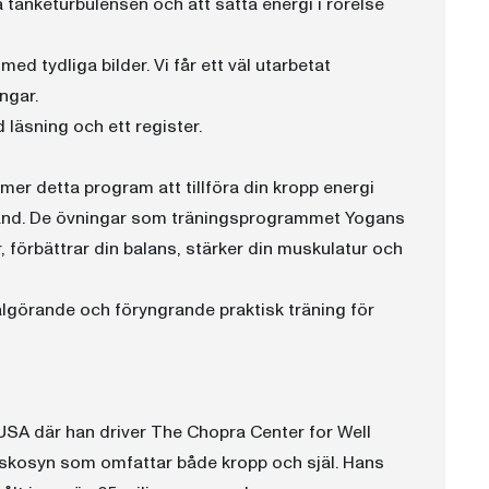
a tanketurbulensen och att sätta energi i rörelse
ed tydliga bilder. Vi får ett väl utarbetat
ngar.
läsning och ett register.
mer detta program att tillföra din kropp energi
stånd. De övningar som träningsprogrammet Yogans
r, förbättrar din balans, stärker din muskulatur och
lgörande och föryngrande praktisk träning för
 USA där han driver The Chopra Center for Well
iskosyn som omfattar både kropp och själ. Hans