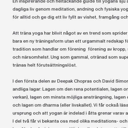
En inspirerande och heltäckande guide till yogans sju a
dagliga liv genom meditation, andning och fysiska yog
för alltid och ge dig ett liv fyllt av vishet, framgång och
Att träna yoga har blivit något av en trend som spride
bara en ny träningsform utan ett urgammalt redskap fö
tradition som handlar om förening  förening av kropp,
och närsomhelst. Ung som gammal, otränad som supera
tränas helt förutsättningslöst.
I den första delen av Deepak Chopras och David Simo
andliga lagar: Lagen om den rena potentialen, lagen 
verkan), lagen om minsta möjliga ansträngning, lagen
och lagen om dharma (eller livskallet). Vi får också lä
ursprung och att yogan är indelad i åtta grenar varav 
I del två får vi bekanta oss med olika meditations- 