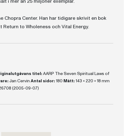
sålt i mer än 25 miljoner exemplar.
 Chopra Center. Han har tidigare skrivit en bok
t Return to Wholeness och Vital Energy.
iginalutgåvans titel:
AARP The Seven Spiritual Laws of
are:
Jan Cervin
Antal sidor:
180
Mått:
143 x 220 x 18 mm
26708 (2005-09-07)