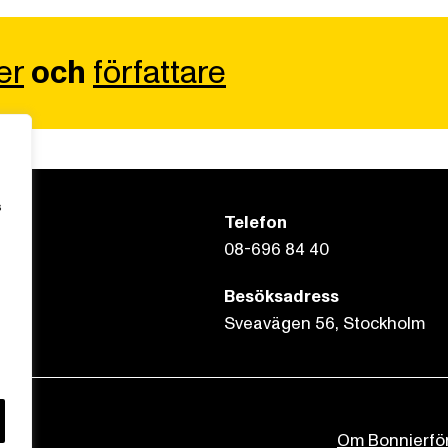
er
och
författare
s
Telefon
08-696 84 40
Besöksadress
Sveavägen 56, Stockholm
Om Bonnierfö