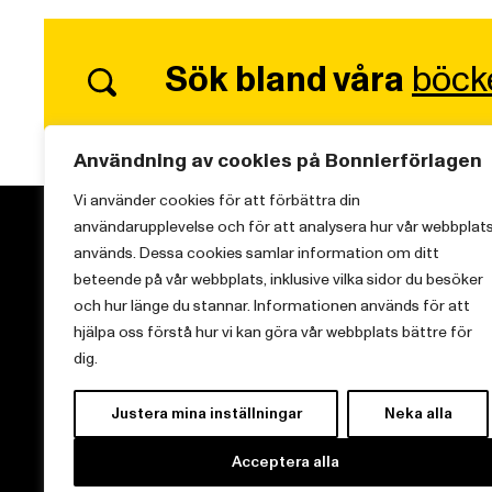
Sök bland våra
böck
Användning av cookies på Bonnierförlagen
Vi använder cookies för att förbättra din
användarupplevelse och för att analysera hur vår webbplat
används. Dessa cookies samlar information om ditt
beteende på vår webbplats, inklusive vilka sidor du besöker
och hur länge du stannar. Informationen används för att
Vi brinner för starka berättelser och att sprida
hjälpa oss förstå hur vi kan göra vår webbplats bättre för
kunskap inom aktuella ämnen.
dig.
Justera mina inställningar
Neka alla
Acceptera alla