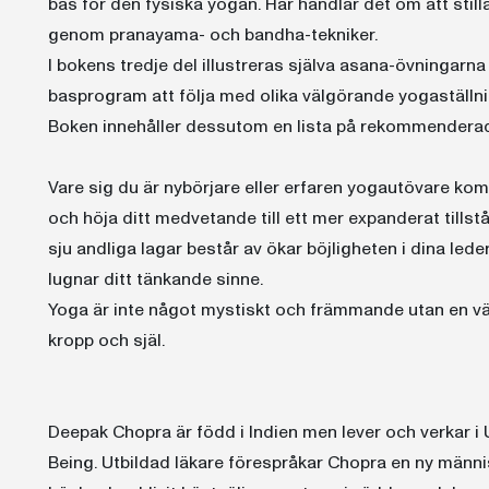
bas för den fysiska yogan. Här handlar det om att still
genom pranayama- och bandha-tekniker.
I bokens tredje del illustreras själva asana-övningarna m
basprogram att följa med olika välgörande yogaställni
Boken innehåller dessutom en lista på rekommenderad 
Vare sig du är nybörjare eller erfaren yogautövare kom
och höja ditt medvetande till ett mer expanderat till
sju andliga lagar består av ökar böjligheten i dina lede
lugnar ditt tänkande sinne.
Yoga är inte något mystiskt och främmande utan en vä
kropp och själ.
Deepak Chopra är född i Indien men lever och verkar i
Being. Utbildad läkare förespråkar Chopra en ny männ