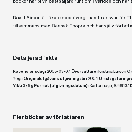
böcker har blivit bästsäljare runt om i världen och har 
David Simon är läkare med övergripande ansvar för The
tillsammans med Deepak Chopra och har själv författa
Detaljerad fakta
Recensionsdag:
2005-09-07
Översättare:
Kristina Larsén
Or
Yoga
Originalutgåvans utgivningsår:
2004
Omslagsformgiv
Vikt:
376 g
Format (utgivningsdatum):
Kartonnage, 97891371
Fler böcker av författaren