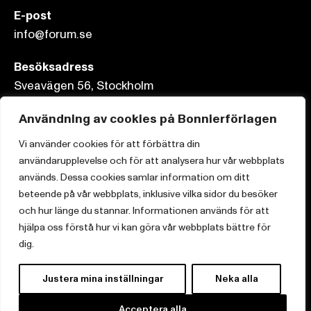
E-post
info@forum.se
Besöksadress
Sveavägen 56, Stockholm
Postadress
Användning av cookies på Bonnierförlagen
Box 3159, 103 63 Stockholm
Vi använder cookies för att förbättra din
användarupplevelse och för att analysera hur vår webbplats
används. Dessa cookies samlar information om ditt
beteende på vår webbplats, inklusive vilka sidor du besöker
och hur länge du stannar. Informationen används för att
Om Bonnierförlagen
hjälpa oss förstå hur vi kan göra vår webbplats bättre för
Cookies
dig.
Integritetspolicy
Justera mina inställningar
Neka alla
Acceptera alla