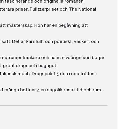
en fascinerande och originella romanen
terära priser: Pulitzerpriset och The National
itt mästerskap. Hon har en begåvning att
ätt. Det är kärnfullt och poetiskt, vackert och
g in-strumentmakare och hans elvaårige son börjar
t grönt dragspel i bagaget.
italiensk mobb. Dragspelet ¿ den röda tråden i
många bottnar ¿ en sagolik resa i tid och rum.