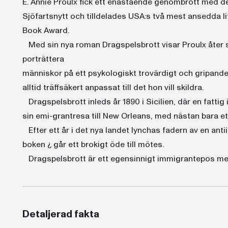
E. Annie Proulx fick ett enastående genombrott med d
Sjöfartsnytt och tilldelades USA:s två mest ansedda lit
Book Award.
Med sin nya roman Dragspelsbrott visar Proulx åter s
porträttera
människor på ett psykologiskt trovärdigt och gripande s
alltid träffsäkert anpassat till det hon vill skildra.
Dragspelsbrott inleds år 1890 i Sicilien, där en fatti
sin emi-grantresa till New Orleans, med nästan bara et
Efter ett år i det nya landet lynchas fadern av en anti
boken ¿ går ett brokigt öde till mötes.
Dragspelsbrott är ett egensinnigt immigrantepos med 
Detaljerad fakta