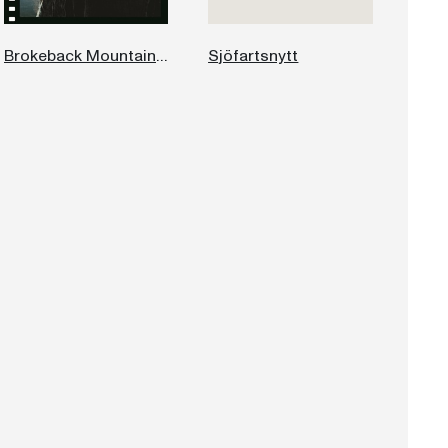
Brokeback Mountain. Och andra berättelser från vidderna
Sjöfartsnytt