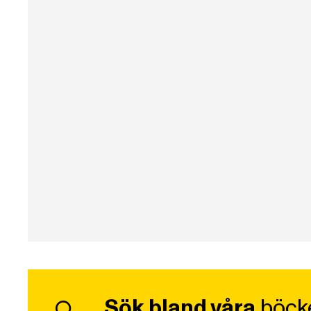
Sök bland våra
böck