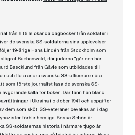
al från hittills okända dagböcker från soldater i
river de svenska SS-soldaterna sina upplevelser
följer 19-årige Hans Lindén från Stockholm som
nslägret Buchenwald, där judarna ''går och bär
gurd Baecklund från Gävle som utbildades till
en och flera andra svenska SS-officerare nära
t som förste journalist läsa de svenska SS-
en avgörande källa för boken. Där fann han bland
savrättningar i Ukraina i oktober 1941 och uppgifter
 av dem som sköt. SS-veteraner bevakas än i dag
azister förblir hemliga. Bosse Schön är
a SS-soldaternas historia i närmare tjugo år.
 klättrade snabbt upp på bästsäljarlistorna. Hans