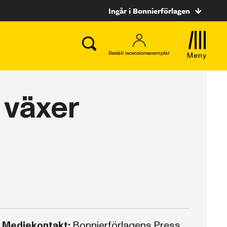
Ingår i Bonnierförlagen
Beställ recensionsexemplar
Meny
 växer
Mediekontakt:
Bonnierförlagens Press