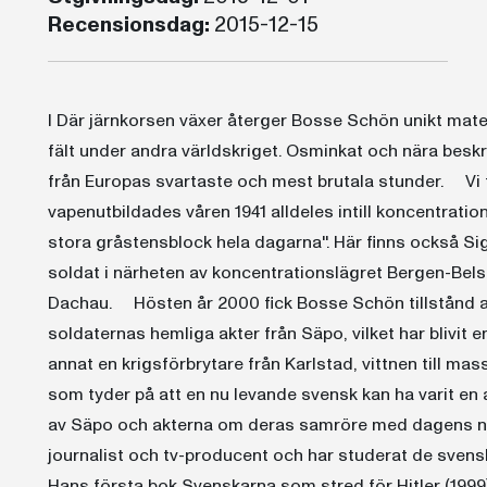
Recensionsdag:
2015-12-15
I Där järnkorsen växer återger Bosse Schön unikt materi
fält under andra världskriget. Osminkat och nära besk
från Europas svartaste och mest brutala stunder. Vi 
vapenutbildades våren 1941 alldeles intill koncentratio
stora gråstensblock hela dagarna''. Här finns också Si
soldat i närheten av koncentrationslägret Bergen-Bels
Dachau. Hösten år 2000 fick Bosse Schön tillstånd at
soldaternas hemliga akter från Säpo, vilket har blivit 
annat en krigsförbrytare från Karlstad, vittnen till mas
som tyder på att en nu levande svensk kan ha varit en
av Säpo och akterna om deras samröre med dagens nyn
journalist och tv-producent och har studerat de svensk
Hans första bok Svenskarna som stred för Hitler (1999)