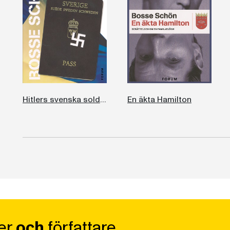
Hitlers svenska soldater
En äkta Hamilton
er
och
författare