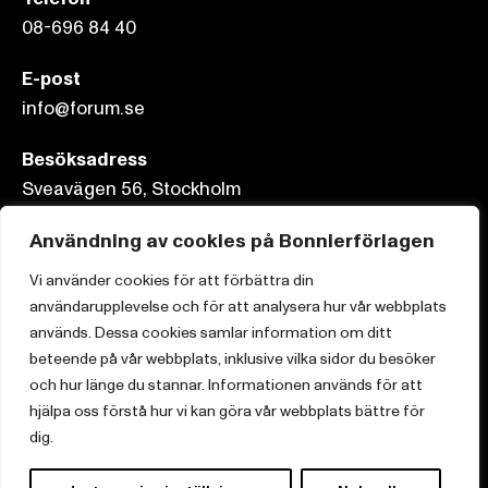
08-696 84 40
E-post
info@forum.se
Besöksadress
Sveavägen 56, Stockholm
Postadress
Användning av cookies på Bonnierförlagen
Box 3159, 103 63 Stockholm
Vi använder cookies för att förbättra din
användarupplevelse och för att analysera hur vår webbplats
används. Dessa cookies samlar information om ditt
beteende på vår webbplats, inklusive vilka sidor du besöker
Om Bonnierförlagen
och hur länge du stannar. Informationen används för att
hjälpa oss förstå hur vi kan göra vår webbplats bättre för
Cookies
dig.
Integritetspolicy