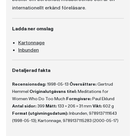
internationellt erkänd föreläsare.
Ladda ner omslag
Kartonnage
Inbunden
Detaljerad fakta
Recensionsdag:
1998-05-13
Översättare:
Gertrud
Hemmel
Originalutgåvans titel:
Meditations for
Women Who Do Too Much
Formgivare:
Paul Eklund
Antal sidor:
399
Mått:
133 x 206 x 31 mm
Vikt:
602 g
Format (utgivningsdatum):
Inbunden, 9789137111643
(1998-05-13); Kartonnage, 9789137115283 (2000-05-17)