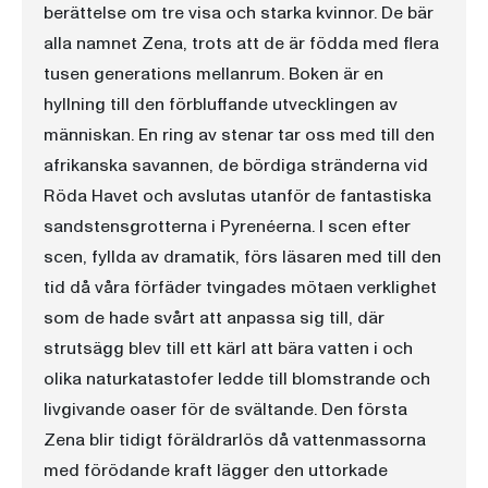
berättelse om tre visa och starka kvinnor. De bär
alla namnet Zena, trots att de är födda med flera
tusen generations mellanrum. Boken är en
hyllning till den förbluffande utvecklingen av
människan. En ring av stenar tar oss med till den
afrikanska savannen, de bördiga stränderna vid
Röda Havet och avslutas utanför de fantastiska
sandstensgrotterna i Pyrenéerna. I scen efter
scen, fyllda av dramatik, förs läsaren med till den
tid då våra förfäder tvingades mötaen verklighet
som de hade svårt att anpassa sig till, där
strutsägg blev till ett kärl att bära vatten i och
olika naturkatastofer ledde till blomstrande och
livgivande oaser för de svältande. Den första
Zena blir tidigt föräldrarlös då vattenmassorna
med förödande kraft lägger den uttorkade