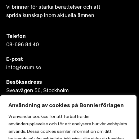
Vi brinner för starka berättelser och att
sprida kunskap inom aktuella ämnen.
Telefon
08-696 84 40
E-post
info@forum.se
Besöksadress
Sveavägen 56, Stockholm
Postadress
Användning av cookies på Bonnierförlagen
Box 3159, 103 63 Stockholm
Vi använder cookies för att förbättra din
användarupplevelse och för att analysera hur vår webbplats
används. Dessa cookies samlar information om ditt
beteende på vår webbplats, inklusive vilka sidor du besöker