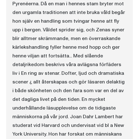
Pyrenéerna. Då en man i hennes stam bryter mot
den urgamla traditionen att inte bruka våld begår
hon själv en handling som tvingar henne att fly
upp i bergen. Våldet sprider sig, och Zenas syner
blir alltmer skrämmande, men en överraskande
kärlekshandling fyller henne med hopp och ger
henne viljan att fortsätta... Med slående
detaljrikedom beskrivs våra avlägsna förfäders
liv i En ring av stenar. Dofter, ljud och dramatiska
scener ¿ allt återskapas och gör läsaren delaktig
i både skönheten och den fara som var en del av
det dagliga livet på den tiden. En mycket
underhållande läsupplevelse om de tidigaste
människorna på vår jord. Joan Dahr Lambert har
studerat vid Harvard och undervisat vid bl a New
York University. Hon har forskat om människans