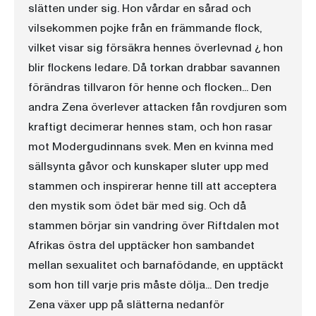
slätten under sig. Hon vårdar en sårad och
vilsekommen pojke från en främmande flock,
vilket visar sig försäkra hennes överlevnad ¿ hon
blir flockens ledare. Då torkan drabbar savannen
förändras tillvaron för henne och flocken... Den
andra Zena överlever attacken fån rovdjuren som
kraftigt decimerar hennes stam, och hon rasar
mot Modergudinnans svek. Men en kvinna med
sällsynta gåvor och kunskaper sluter upp med
stammen och inspirerar henne till att acceptera
den mystik som ödet bär med sig. Och då
stammen börjar sin vandring över Riftdalen mot
Afrikas östra del upptäcker hon sambandet
mellan sexualitet och barnafödande, en upptäckt
som hon till varje pris måste dölja... Den tredje
Zena växer upp på slätterna nedanför