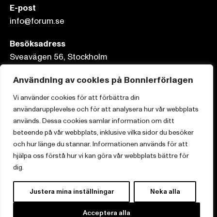
E-post
info@forum.se
Besöksadress
Sveavägen 56, Stockholm
Postadress
Användning av cookies på Bonnierförlagen
Box 3159, 103 63 Stockholm
Vi använder cookies för att förbättra din
användarupplevelse och för att analysera hur vår webbplats
används. Dessa cookies samlar information om ditt
beteende på vår webbplats, inklusive vilka sidor du besöker
och hur länge du stannar. Informationen används för att
Om Bonnierförlagen
hjälpa oss förstå hur vi kan göra vår webbplats bättre för
Cookies
dig.
Integritetspolicy
Justera mina inställningar
Neka alla
Acceptera alla