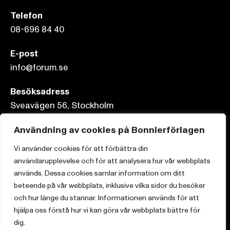
Telefon
08-696 84 40
E-post
info@forum.se
Besöksadress
Sveavägen 56, Stockholm
Postadress
Användning av cookies på Bonnierförlagen
Box 3159, 103 63 Stockholm
Vi använder cookies för att förbättra din
användarupplevelse och för att analysera hur vår webbplats
används. Dessa cookies samlar information om ditt
beteende på vår webbplats, inklusive vilka sidor du besöker
och hur länge du stannar. Informationen används för att
Om Bonnierförlagen
hjälpa oss förstå hur vi kan göra vår webbplats bättre för
Cookies
dig.