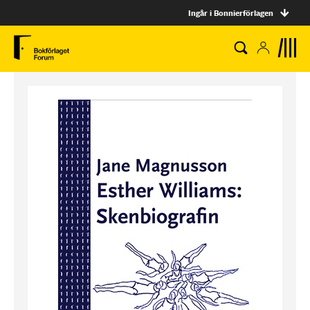
Ingår i Bonnierförlagen