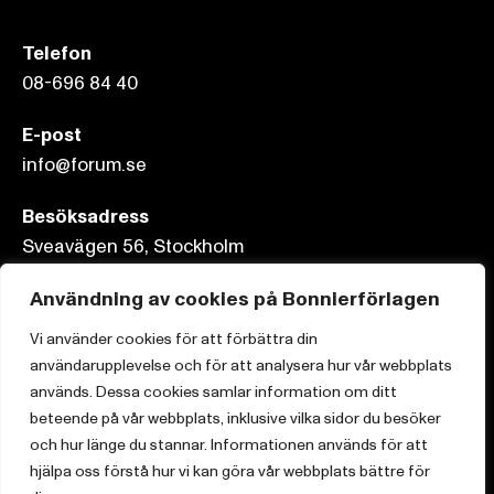
Telefon
08-696 84 40
E-post
info@forum.se
Besöksadress
Sveavägen 56, Stockholm
Postadress
Användning av cookies på Bonnierförlagen
Box 3159, 103 63 Stockholm
Vi använder cookies för att förbättra din
användarupplevelse och för att analysera hur vår webbplats
används. Dessa cookies samlar information om ditt
beteende på vår webbplats, inklusive vilka sidor du besöker
Om Bonnierförlagen
och hur länge du stannar. Informationen används för att
hjälpa oss förstå hur vi kan göra vår webbplats bättre för
Cookies