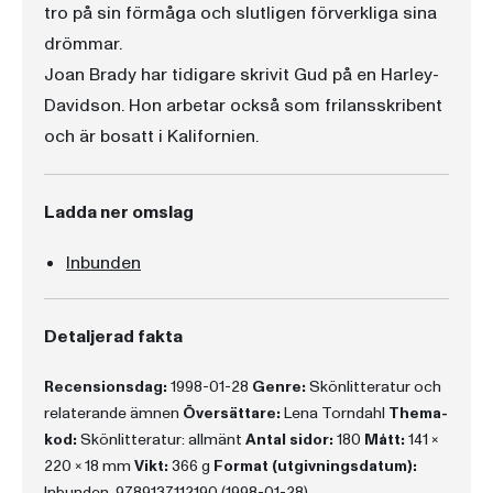
tro på sin förmåga och slutligen förverkliga sina
drömmar.
Joan Brady har tidigare skrivit Gud på en Harley-
Davidson. Hon arbetar också som frilansskribent
och är bosatt i Kalifornien.
Ladda ner omslag
Inbunden
Detaljerad fakta
Recensionsdag:
1998-01-28
Genre:
Skönlitteratur och
relaterande ämnen
Översättare:
Lena Torndahl
Thema-
kod:
Skönlitteratur: allmänt
Antal sidor:
180
Mått:
141 x
220 x 18 mm
Vikt:
366 g
Format (utgivningsdatum):
Inbunden, 9789137112190 (1998-01-28)