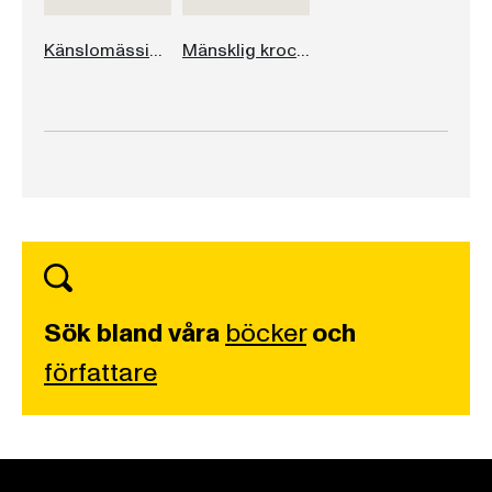
Känslomässigt udda
Mänsklig krocket
Sök bland våra
böcker
och
författare