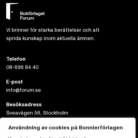
Vi brinner för starka berättelser och att
sprida kunskap inom aktuella ämnen.
Telefon
08-696 84 40
E-post
info@forum.se
Besöksadress
Sveavägen 56, Stockholm
Postadress
Användning av cookies på Bonnierförlagen
Box 3159, 103 63 Stockholm