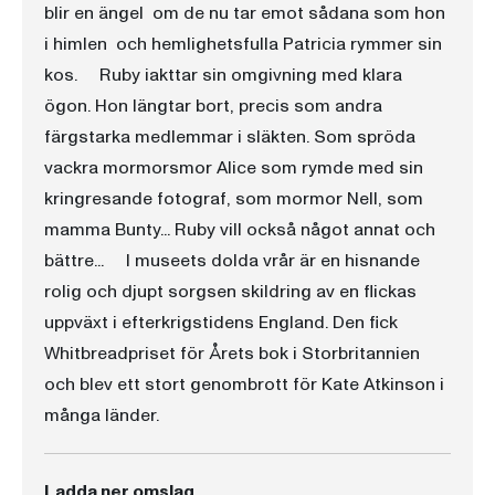
blir en ängel  om de nu tar emot sådana som hon
i himlen  och hemlighetsfulla Patricia rymmer sin
kos. Ruby iakttar sin omgivning med klara
ögon. Hon längtar bort, precis som andra
färgstarka medlemmar i släkten. Som spröda
vackra mormorsmor Alice som rymde med sin
kringresande fotograf, som mormor Nell, som
mamma Bunty... Ruby vill också något annat och
bättre... I museets dolda vrår är en hisnande
rolig och djupt sorgsen skildring av en flickas
uppväxt i efterkrigstidens England. Den fick
Whitbreadpriset för Årets bok i Storbritannien
och blev ett stort genombrott för Kate Atkinson i
många länder.
Ladda ner omslag