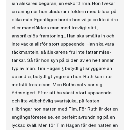
sin älskares begäran, en eskortfirma. Hon tvekar
en aning när hon bläddrar i foldern med bilder på
olika män. Egentligen borde hon välja en lite äldre
eller medelålders man med trevligt sätt,
anspråkslös framtoning... Han ska smälta in och
inte väcka alltför stort uppseende. Han ska vara
täckmanteln, så älskarens fru inte fattar miss-
tankar. Så får hon syn på bilden av en helt annan
typ av man. Tim Hagan ¿ betydligt snyggare än
de andra, betydligt yngre än hon. Ruth kan inte
motstå frestelsen. Men Ruths val visar sig
ödesdigert. Efter att ha väckt stort uppseende,
och lite välbehövlig svartsjuka, på festen
tillbringar hon natten med Tim. För Ruth är det en
engångsföreteelse, en perfekt avrundning på en
lyckad kväll. Men för Tim Hagan får den natten en