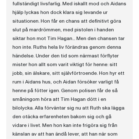
fullständigt livsfarlig. Med iskallt mod och Aidans
hjälp lyckas hon dock klara sig levande ur
situationen. Hon får en chans att definitivt göra
slut på mardrömmen, med pistolen i handen
siktar hon mot Tim Hagan... Men den chansen tar
hon inte. Ruths hela liv förändras genom denna
händelse. Under den tid som närmast förflyter
mister hon allt som varit viktigt för henne: sitt
jobb, sin älskare, sitt självförtroende. Hon hyr ett
rum i Aidans hus, och Aidan försöker varligt få
henne på fötter igen. Genom polisen får de så
småningom höra att Tim Hagan dött i en
bilolycka. Alla förväntar sig nu att Ruth ska lägga
den otäcka erfarenheten bakom sig och gå
vidare i livet. Men hon kan inte frigöra sig från
känslan av att han ändå lever, att han när som