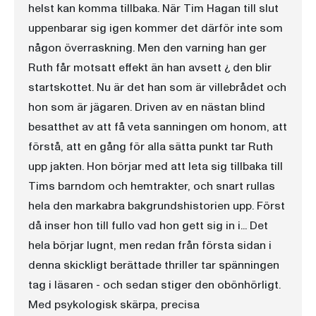
helst kan komma tillbaka. När Tim Hagan till slut
uppenbarar sig igen kommer det därför inte som
någon överraskning. Men den varning han ger
Ruth får motsatt effekt än han avsett ¿ den blir
startskottet. Nu är det han som är villebrådet och
hon som är jägaren. Driven av en nästan blind
besatthet av att få veta sanningen om honom, att
förstå, att en gång för alla sätta punkt tar Ruth
upp jakten. Hon börjar med att leta sig tillbaka till
Tims barndom och hemtrakter, och snart rullas
hela den markabra bakgrundshistorien upp. Först
då inser hon till fullo vad hon gett sig in i... Det
hela börjar lugnt, men redan från första sidan i
denna skickligt berättade thriller tar spänningen
tag i läsaren - och sedan stiger den obönhörligt.
Med psykologisk skärpa, precisa