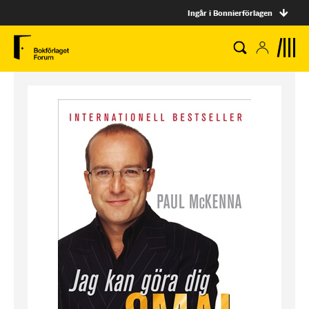
Ingår i Bonnierförlagen