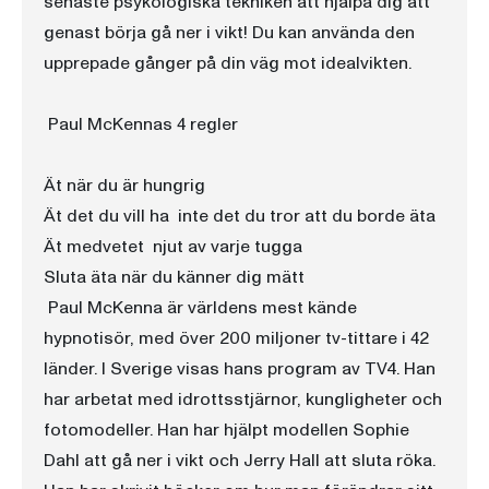
senaste psykologiska tekniken att hjälpa dig att
genast börja gå ner i vikt! Du kan använda den
upprepade gånger på din väg mot idealvikten.
Paul McKennas 4 regler
Ät när du är hungrig
Ät det du vill ha  inte det du tror att du borde äta
Ät medvetet  njut av varje tugga
Sluta äta när du känner dig mätt
Paul McKenna är världens mest kände
hypnotisör, med över 200 miljoner tv-tittare i 42
länder. I Sverige visas hans program av TV4. Han
har arbetat med idrottsstjärnor, kungligheter och
fotomodeller. Han har hjälpt modellen Sophie
Dahl att gå ner i vikt och Jerry Hall att sluta röka.