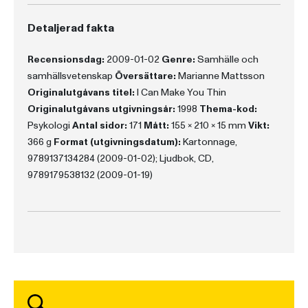
Detaljerad fakta
Recensionsdag:
2009-01-02
Genre:
Samhälle och
samhällsvetenskap
Översättare:
Marianne Mattsson
Originalutgåvans titel:
I Can Make You Thin
Originalutgåvans utgivningsår:
1998
Thema-kod:
Psykologi
Antal sidor:
171
Mått:
155 x 210 x 15 mm
Vikt:
366 g
Format (utgivningsdatum):
Kartonnage,
9789137134284 (2009-01-02); Ljudbok, CD,
9789179538132 (2009-01-19)