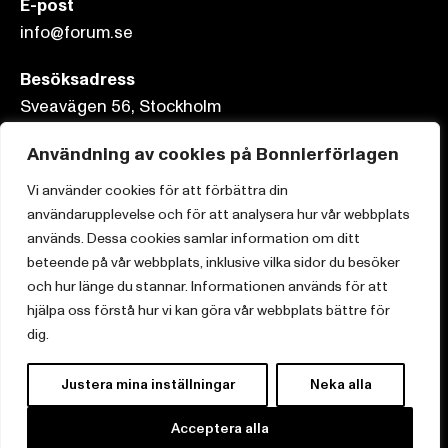
E-post
info@forum.se
Besöksadress
Sveavägen 56, Stockholm
Postadress
Användning av cookies på Bonnierförlagen
Box 3159, 103 63 Stockholm
Vi använder cookies för att förbättra din
användarupplevelse och för att analysera hur vår webbplats
används. Dessa cookies samlar information om ditt
beteende på vår webbplats, inklusive vilka sidor du besöker
och hur länge du stannar. Informationen används för att
Om Bonnierförlagen
hjälpa oss förstå hur vi kan göra vår webbplats bättre för
Cookies
dig.
Integritetspolicy
Justera mina inställningar
Neka alla
Acceptera alla