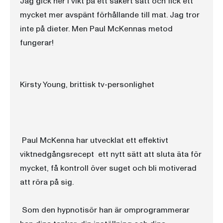
Jag gick ner i vikt på ett säkert sätt och fick ett
mycket mer avspänt förhållande till mat. Jag tror
inte på dieter. Men Paul McKennas metod
fungerar!
Kirsty Young, brittisk tv-personlighet
Paul McKenna har utvecklat ett effektivt
viktnedgångsrecept  ett nytt sätt att sluta äta för
mycket, få kontroll över suget och bli motiverad
att röra på sig.
Som den hypnotisör han är omprogrammerar