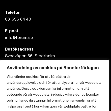
Telefon
08-696 84 40
E-post
info@forum.se
Besöksadress
Sveavägen 56, Stockholm
Postadress
Användning av cookies på Bonnierförlagen
Box 3159, 103 63 Stockholm
Vi använder cookies för att förbättra din
användarupplevelse och för att analysera hur vår webbplats
används. Dessa cookies samlar information om ditt
beteende på vår webbplats, inklusive vilka sidor du besöker
och hur länge du stannar. Informationen används för att
Om Bonnierförlagen
hjälpa oss förstå hur vi kan göra vår webbplats bättre för
Cookies