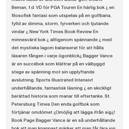
Beman, f.d. VD för PGA Touren En härlig bok ¿ en
filosofisk fantasi som utspelas på en golfbana,
fylld av dimma, storm, fyrverkeri och tjutande
vindar ¿ New York Times Book Review En
minnesvärd bok ¿ alltigenom spännande ¿ med
det mystiska lagom balanserat för att hålla
läsaren fången i varje ögonblick¿ Bagger Vance
är en succébok som klättrar på en välbyggd
stege av spänning mot sin upplyftande
avslutning. Sports Illustrated Intensivt
underhållande, fantastisk läsning ¿ en skickligt
berättad historia som manar till eftertanke. St.
Petersburg Times Den enda golfbok som
förtjänar omdömet ¿Omöjlig att lägga ifrån sig¿!
Book Page Bagger Vance är en så underhållande
bok att man knappast märker att man får lära sig