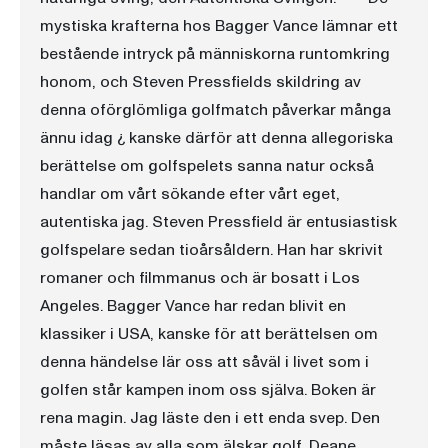
mystiska krafterna hos Bagger Vance lämnar ett
bestående intryck på människorna runtomkring
honom, och Steven Pressfields skildring av
denna oförglömliga golfmatch påverkar många
ännu idag ¿ kanske därför att denna allegoriska
berättelse om golfspelets sanna natur också
handlar om vårt sökande efter vårt eget,
autentiska jag. Steven Pressfield är entusiastisk
golfspelare sedan tioårsåldern. Han har skrivit
romaner och filmmanus och är bosatt i Los
Angeles. Bagger Vance har redan blivit en
klassiker i USA, kanske för att berättelsen om
denna händelse lär oss att såväl i livet som i
golfen står kampen inom oss själva. Boken är
rena magin. Jag läste den i ett enda svep. Den
måste läsas av alla som älskar golf. Deane