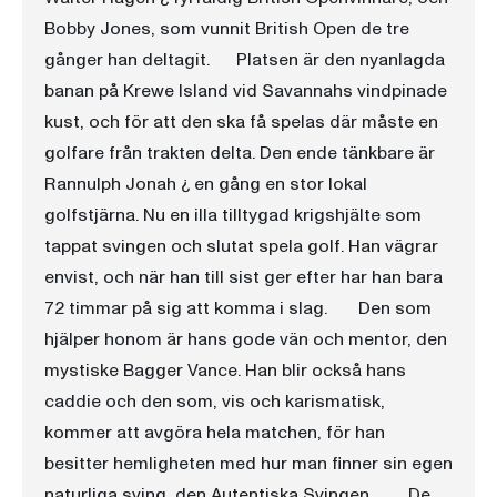
Bobby Jones, som vunnit British Open de tre
gånger han deltagit. Platsen är den nyanlagda
banan på Krewe Island vid Savannahs vindpinade
kust, och för att den ska få spelas där måste en
golfare från trakten delta. Den ende tänkbare är
Rannulph Jonah ¿ en gång en stor lokal
golfstjärna. Nu en illa tilltygad krigshjälte som
tappat svingen och slutat spela golf. Han vägrar
envist, och när han till sist ger efter har han bara
72 timmar på sig att komma i slag. Den som
hjälper honom är hans gode vän och mentor, den
mystiske Bagger Vance. Han blir också hans
caddie och den som, vis och karismatisk,
kommer att avgöra hela matchen, för han
besitter hemligheten med hur man finner sin egen
naturliga sving, den Autentiska Svingen. De