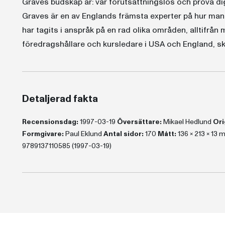
Graves budskap är: var förutsättningslös och pröva di
Graves är en av Englands främsta experter på hur man
har tagits i anspråk på en rad olika områden, alltifrån 
föredragshållare och kursledare i USA och England, skr
Detaljerad fakta
Recensionsdag:
1997-03-19
Översättare:
Mikael Hedlund
Ori
Formgivare:
Paul Eklund
Antal sidor:
170
Mått:
136 x 213 x 13
9789137110585 (1997-03-19)