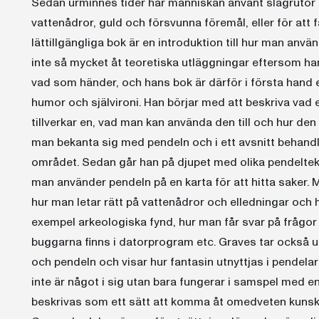
Sedan urminnes tider har människan använt slagrutor oc
vattenådror, guld och försvunna föremål, eller för att
lättillgängliga bok är en introduktion till hur man anv
inte så mycket åt teoretiska utläggningar eftersom han
vad som händer, och hans bok är därför i första hand 
humor och självironi. Han börjar med att beskriva vad e
tillverkar en, vad man kan använda den till och hur den
man bekanta sig med pendeln och i ett avsnitt behandla
området. Sedan går han på djupet med olika pendeltek
man använder pendeln på en karta för att hitta saker. 
hur man letar rätt på vattenådror och elledningar och hu
exempel arkeologiska fynd, hur man får svar på frågor
buggarna finns i datorprogram etc. Graves tar också
och pendeln och visar hur fantasin utnyttjas i pendelar
inte är något i sig utan bara fungerar i samspel med
beskrivas som ett sätt att komma åt omedveten kunska