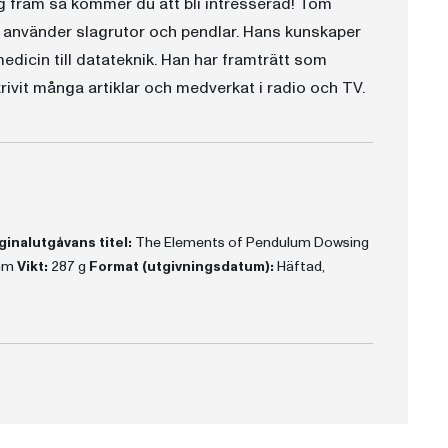
g fram så kommer du att bli intresserad! Tom
 använder slagrutor och pendlar. Hans kunskaper
medicin till datateknik. Han har framträtt som
ivit många artiklar och medverkat i radio och TV.
ginalutgåvans titel:
The Elements of Pendulum Dowsing
 mm
Vikt:
287 g
Format (utgivningsdatum):
Häftad,