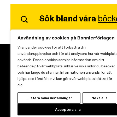
Sök bland våra
böck
Användning av cookies på Bonnierförlagen
Vi använder cookies för att förbättra din
användarupplevelse och för att analysera hur vår webbplat
används. Dessa cookies samlar information om ditt
beteende på vår webbplats, inklusive vilka sidor du besöker
och hur länge du stannar. Informationen används för att
Vi brinner för starka berättelser och att sprida
hjälpa oss förstå hur vi kan göra vår webbplats bättre för
kunskap inom aktuella ämnen.
dig.
Justera mina inställningar
Neka alla
Acceptera alla