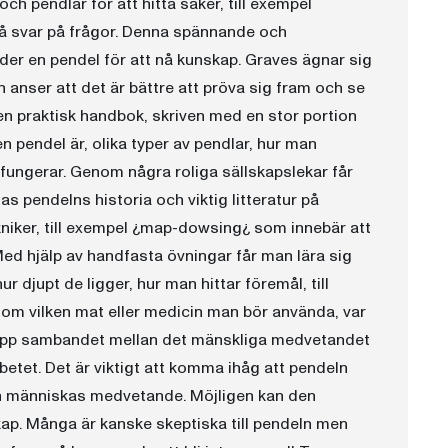
h pendlar för att hitta saker, till exempel
 få svar på frågor. Denna spännande och
änder en pendel för att nå kunskap. Graves ägnar sig
 anser att det är bättre att pröva sig fram och se
en praktisk handbok, skriven med en stor portion
n pendel är, olika typer av pendlar, hur man
 fungerar. Genom några roliga sällskapslekar får
s pendelns historia och viktig litteratur på
niker, till exempel ¿map-dowsing¿ som innebär att
Med hjälp av handfasta övningar får man lära sig
r djupt de ligger, hur man hittar föremål, till
 om vilken mat eller medicin man bör använda, var
 upp sambandet mellan det mänskliga medvetandet
betet. Det är viktigt att komma ihåg att pendeln
 en människas medvetande. Möjligen kan den
p. Många är kanske skeptiska till pendeln men