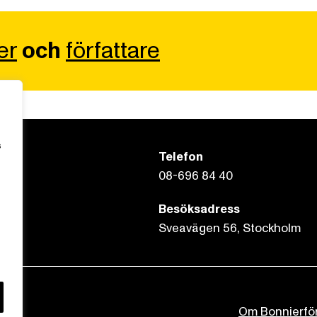
er
och
författare
s
Telefon
08-696 84 40
Besöksadress
Sveavägen 56, Stockholm
Om Bonnierfö