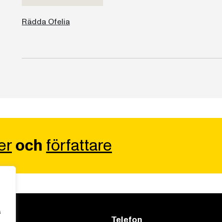
Rädda Ofelia
er
och
författare
s
Telefon