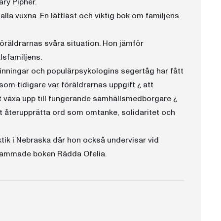
ary Pipher.
lla vuxna. En lättläst och viktig bok om familjens
föräldrarnas svåra situation. Hon jämför
lsfamiljens.
nningar och populärpsykologins segertåg har fått
som tidigare var föräldrarnas uppgift ¿ att
t växa upp till fungerande samhällsmedborgare ¿
att återupprätta ord som omtanke, solidaritet och
tik i Nebraska där hon också undervisar vid
ksammade boken Rädda Ofelia.