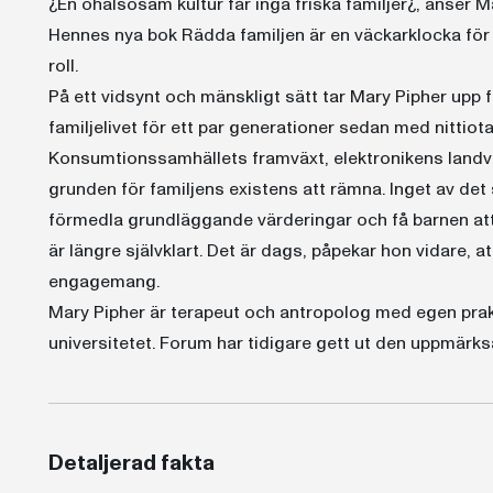
¿En ohälsosam kultur får inga friska familjer¿, anser M
Hennes nya bok Rädda familjen är en väckarklocka för a
roll.
På ett vidsynt och mänskligt sätt tar Mary Pipher upp 
familjelivet för ett par generationer sedan med nittiota
Konsumtionssamhällets framväxt, elektronikens landvi
grunden för familjens existens att rämna. Inget av det 
förmedla grundläggande värderingar och få barnen at
är längre självklart. Det är dags, påpekar hon vidare, 
engagemang.
Mary Pipher är terapeut och antropolog med egen prak
universitetet. Forum har tidigare gett ut den uppmär
Detaljerad fakta